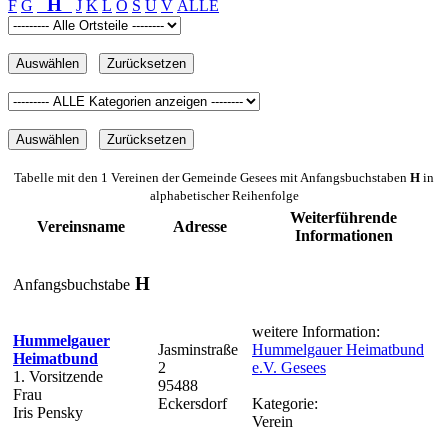
H
F
G
J
K
L
O
S
U
V
ALLE
Tabelle mit den 1 Vereinen der Gemeinde Gesees mit Anfangsbuchstaben
H
in
alphabetischer Reihenfolge
Weiterführende
Vereinsname
Adresse
Informationen
H
Anfangsbuchstabe
weitere Information:
Hummelgauer
Jasminstraße
Hummelgauer Heimatbund
Heimatbund
2
e.V. Gesees
1. Vorsitzende
95488
Frau
Eckersdorf
Kategorie:
Iris Pensky
Verein