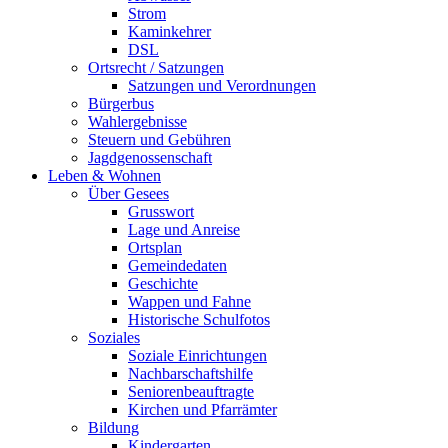
Strom
Kaminkehrer
DSL
Ortsrecht / Satzungen
Satzungen und Verordnungen
Bürgerbus
Wahlergebnisse
Steuern und Gebühren
Jagdgenossenschaft
Leben & Wohnen
Über Gesees
Grusswort
Lage und Anreise
Ortsplan
Gemeindedaten
Geschichte
Wappen und Fahne
Historische Schulfotos
Soziales
Soziale Einrichtungen
Nachbarschaftshilfe
Seniorenbeauftragte
Kirchen und Pfarrämter
Bildung
Kindergarten