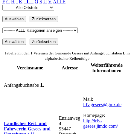
L
F
G
H
J
K
O
S
U
V
ALLE
Tabelle mit den 1 Vereinen der Gemeinde Gesees mit Anfangsbuchstaben
L
in
alphabetischer Reihenfolge
Weiterführende
Vereinsname
Adresse
Informationen
L
Anfangsbuchstabe
Mail:
lrfv.gesees@gmx.de
Homepage:
Enzianweg
http://lrfv-
Ländlicher Reit- und
4
gesees.jimdo.com/
Fahrverein Gesees und
95447