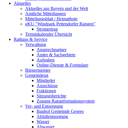
Aktuelles
Aktuelles aus Bayern und der Welt
Amtliche Mitteilungen
Mitteilungsblatt / Heimatbote
gKU "Windpark Pettendorfer Rangen"
Stromertrag
Terminkalender Übersicht
Rathaus & Service
Verwaltung
Ansprechpartner
Ämter & Sachgebiete
Aufgaben
Online-Dienste & Formulare
Bürgermeister
Gemeinderat
Mitglieder
Ausschüsse
Fraktionen
Sitzungsberichte
Zugang Ratsinformationssystem
Ver- und Entsorgung
Bauhof Gemeinde Gesees
Abfallentsorgung
Wasser
Abwasser