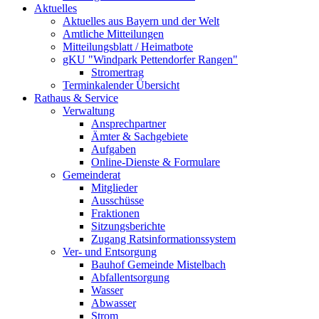
Aktuelles
Aktuelles aus Bayern und der Welt
Amtliche Mitteilungen
Mitteilungsblatt / Heimatbote
gKU "Windpark Pettendorfer Rangen"
Stromertrag
Terminkalender Übersicht
Rathaus & Service
Verwaltung
Ansprechpartner
Ämter & Sachgebiete
Aufgaben
Online-Dienste & Formulare
Gemeinderat
Mitglieder
Ausschüsse
Fraktionen
Sitzungsberichte
Zugang Ratsinformationssystem
Ver- und Entsorgung
Bauhof Gemeinde Mistelbach
Abfallentsorgung
Wasser
Abwasser
Strom