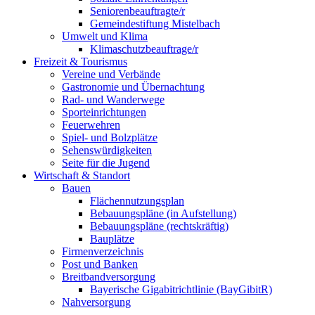
Seniorenbeauftragte/r
Gemeindestiftung Mistelbach
Umwelt und Klima
Klimaschutzbeauftrage/r
Freizeit & Tourismus
Vereine und Verbände
Gastronomie und Übernachtung
Rad- und Wanderwege
Sporteinrichtungen
Feuerwehren
Spiel- und Bolzplätze
Sehenswürdigkeiten
Seite für die Jugend
Wirtschaft & Standort
Bauen
Flächennutzungsplan
Bebauungspläne (in Aufstellung)
Bebauungspläne (rechtskräftig)
Bauplätze
Firmenverzeichnis
Post und Banken
Breitbandversorgung
Bayerische Gigabitrichtlinie (BayGibitR)
Nahversorgung