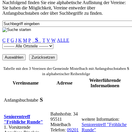
Nachfolgend finden Sie eine alphabetische Auflistung der Vereine:
Sie haben die Möglichkeit, Vereine entweder über
Anfangsbuchstaben oder über Suchbegriffe zu finden.
S
C
F
G
J
K
M
P
T
V
W
ALLE
Tabelle mit den 3 Vereinen der Gemeinde Mistelbach mit Anfangsbuchstaben
S
in alphabetischer Reihenfolge
Weiterführende
Vereinsname
Adresse
Informationen
S
Anfangsbuchstabe
Bahnhofstr. 34
Seniorentreff
95511
weitere Information:
"Fröhliche Runde"
Mistelbach
Seniorentreff "Fröhliche
1. Vorsitzende
Telefon:
09201
Runde"