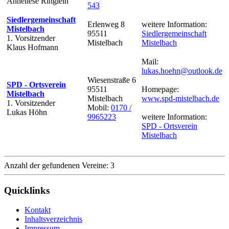
Anneliese Ringlein
543
Siedlergemeinschaft
Erlenweg 8
weitere Information:
Mistelbach
95511
Siedlergemeinschaft
1. Vorsitzender
Mistelbach
Mistelbach
Klaus Hofmann
Mail:
lukas.hoehn@outlook.de
Wiesenstraße 6
SPD - Ortsverein
95511
Homepage:
Mistelbach
Mistelbach
www.spd-mistelbach.de
1. Vorsitzender
Mobil:
0170 /
Lukas Höhn
9965223
weitere Information:
SPD - Ortsverein
Mistelbach
Anzahl der gefundenen Vereine: 3
Quicklinks
Kontakt
Inhaltsverzeichnis
Impressum