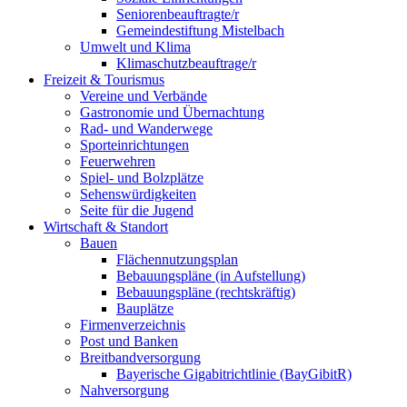
Seniorenbeauftragte/r
Gemeindestiftung Mistelbach
Umwelt und Klima
Klimaschutzbeauftrage/r
Freizeit & Tourismus
Vereine und Verbände
Gastronomie und Übernachtung
Rad- und Wanderwege
Sporteinrichtungen
Feuerwehren
Spiel- und Bolzplätze
Sehenswürdigkeiten
Seite für die Jugend
Wirtschaft & Standort
Bauen
Flächennutzungsplan
Bebauungspläne (in Aufstellung)
Bebauungspläne (rechtskräftig)
Bauplätze
Firmenverzeichnis
Post und Banken
Breitbandversorgung
Bayerische Gigabitrichtlinie (BayGibitR)
Nahversorgung