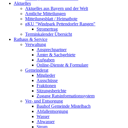
Aktuelles
Aktuelles aus Bayern und der Welt
Amtliche Mitteilungen
Mitteilungsblatt / Heimatbote
gKU "Windpark Pettendorfer Rangen"
Stromertrag
Terminkalender Übersicht
Rathaus & Service
Verwaltung
Ansprechpartner
Ämter & Sachgebiete
Aufgaben
Online-Dienste & Formulare
Gemeinderat
Mitglieder
Ausschüsse
Fraktionen
Sitzungsberichte
Zugang Ratsinformationssystem
Ver- und Entsorgung
Bauhof Gemeinde Mistelbach
Abfallentsorgung
Wasser
Abwasser
Strom