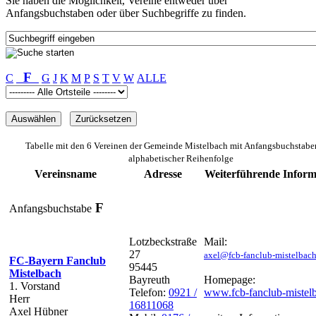
Sie haben die Möglichkeit, Vereine entweder über
Anfangsbuchstaben oder über Suchbegriffe zu finden.
F
C
G
J
K
M
P
S
T
V
W
ALLE
Tabelle mit den 6 Vereinen der Gemeinde Mistelbach mit Anfangsbuchstab
alphabetischer Reihenfolge
Vereinsname
Adresse
Weiterführende Inform
F
Anfangsbuchstabe
Lotzbeckstraße
Mail:
27
axel@fcb-fanclub-mistelbach
FC-Bayern Fanclub
95445
Mistelbach
Bayreuth
Homepage:
1. Vorstand
Telefon:
0921 /
www.fcb-fanclub-mistel
Herr
16811068
Axel Hübner