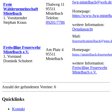
fwg-mistelbach@web.de
Freie
Thalweg 11
Wählergemeinschaft
95511
Homepage:
Mistelbach
Mistelbach
https://www.fwg-mistel
1. Vorsitzender
Telefon:
Stephan Kraus
09201/7786
weitere Information:
Detailansicht
Mail:
feuerwehr.mistelbach@gmx.
Freiwillige Feuerwehr
Am Platz 4
Homepage:
Mistelbach e.V.
95511
https://mistelbach.feuerwehr
1. Vorstand
Mistelbach
Dominik Schubert
weitere Information:
Freiwillige Feuerwehr
Mistelbach e.V.
Anzahl der gefundenen Vereine: 6
Quicklinks
Kontakt