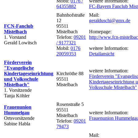
Mobil:
0176 /
weitere Information:
64355882
FC-Bayern Fanclub Mist
Bahnhofstraße
Mail:
12
geralduschi@gmx.de
FCN-Fanclub
95511
Mistelbach
Mistelbach
Homepage:
1. Vorstand
Telefon:
09201
http://www.fcn-mistelba
Gerald Lowitsch
/ 9177321
Mobil:
0176
weitere Information:
20059353
Detailansicht
Förderverein
"Evangelische
weitere Information:
Kindertageseinrichtung
Kirchröthe 88
Förderverein "Evangelis
und Volksschule
95511
Kindertageseinrichtung 
Mistelbach"
Mistelbach
Volksschule Mistelbach"
1. Vorsitzende
Tanja Köhler
Rosenstraße 5
Frauenunion
95511
Hummelgau
weitere Information:
Mistelbach
Ortsvorsitzende
Frauenunion Hummelga
Telefon:
09201
Sabine Habla
79473
Mail: