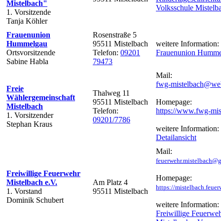
Mistelbach"
Volksschule Mistelb
1. Vorsitzende
Tanja Köhler
Frauenunion
Rosenstraße 5
Hummelgau
95511 Mistelbach
weitere Information:
Ortsvorsitzende
Telefon:
09201
Frauenunion Humme
Sabine Habla
79473
Mail:
fwg-mistelbach@we
Freie
Thalweg 11
Wählergemeinschaft
95511 Mistelbach
Homepage:
Mistelbach
Telefon:
https://www.fwg-mi
1. Vorsitzender
09201/7786
Stephan Kraus
weitere Information:
Detailansicht
Mail:
feuerwehr.mistelbach@
Freiwillige Feuerwehr
Homepage:
Mistelbach e.V.
Am Platz 4
https://mistelbach.feue
1. Vorstand
95511 Mistelbach
Dominik Schubert
weitere Information:
Freiwillige Feuerwe