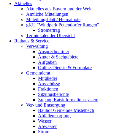
Aktuelles
Aktuelles aus Bayern und der Welt
Amtliche Mitteilungen
Mitteilungsblatt / Heimatbote
gKU "Windpark Pettendorfer Rangen"
Stromertrag
Terminkalender Übersicht
Rathaus & Service
Verwaltung
Ansprechpartner
Ämter & Sachgebiete
Aufgaben
Online-Dienste & Formulare
Gemeinderat
Mitglieder
Ausschüsse
Fraktionen
Sitzungsberichte
Zugang Ratsinformationssystem
Ver- und Entsorgung
Bauhof Gemeinde Mistelbach
Abfallentsorgung
Wasser
Abwasser
Strom