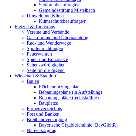
Seniorenbeauftragte/r
Gemeindestiftung Mistelbach
Umwelt und Klima
Klimaschutzbeauftrage/r
Freizeit & Tourismus
Vereine und Verbände
Gastronomie und Übernachtung
Rad- und Wanderwege
Sporteinrichtungen
Feuerwehren
Spiel- und Bolzplätze
Sehenswürdigkeiten
Seite für die Jugend
Wirtschaft & Standort
Bauen
Flächennutzungsplan
Bebauungspläne (in Aufstellung)
Bebauungspläne (rechtskräftig)
Bauplätze
Firmenverzeichnis
Post und Banken
Breitbandversorgung
Bayerische Gigabitrichtlinie (BayGibitR)
Nahversorgung