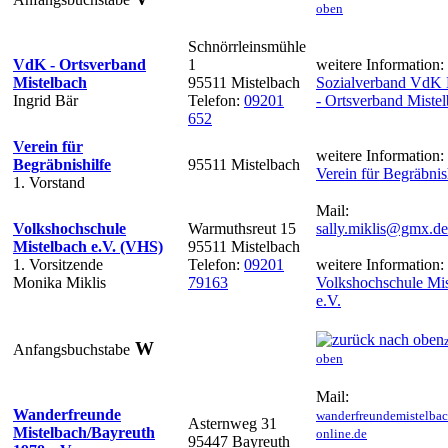
oben
Schnörrleinsmühle
VdK - Ortsverband
1
weitere Information:
Mistelbach
95511 Mistelbach
Sozialverband VdK 
Ingrid Bär
Telefon:
09201
- Ortsverband Miste
652
Verein für
weitere Information:
Begräbnishilfe
95511 Mistelbach
Verein für Begräbnis
1. Vorstand
Mail:
Volkshochschule
Warmuthsreut 15
sally.miklis@gmx.de
Mistelbach e.V. (VHS)
95511 Mistelbach
1. Vorsitzende
Telefon:
09201
weitere Information:
Monika Miklis
79163
Volkshochschule Mis
e.V.
W
Anfangsbuchstabe
oben
Mail:
Wanderfreunde
wanderfreundemistelba
Asternweg 31
Mistelbach/Bayreuth
online.de
95447 Bayreuth