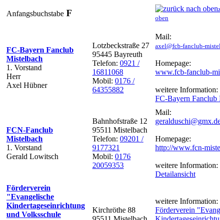
F
Anfangsbuchstabe
oben
Mail:
Lotzbeckstraße 27
axel@fcb-fanclub-miste
FC-Bayern Fanclub
95445 Bayreuth
Mistelbach
Telefon:
0921 /
Homepage:
1. Vorstand
16811068
www.fcb-fanclub-mi
Herr
Mobil:
0176 /
Axel Hübner
64355882
weitere Information:
FC-Bayern Fanclub 
Mail:
Bahnhofstraße 12
geralduschi@gmx.d
FCN-Fanclub
95511 Mistelbach
Mistelbach
Telefon:
09201 /
Homepage:
1. Vorstand
9177321
http://www.fcn-mist
Gerald Lowitsch
Mobil:
0176
20059353
weitere Information:
Detailansicht
Förderverein
"Evangelische
weitere Information:
Kindertageseinrichtung
Kirchröthe 88
Förderverein "Evang
und Volksschule
95511 Mistelbach
Kindertageseinricht