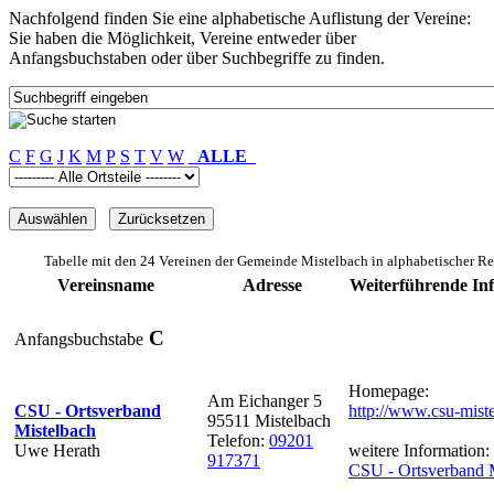
Nachfolgend finden Sie eine alphabetische Auflistung der Vereine:
Sie haben die Möglichkeit, Vereine entweder über
Anfangsbuchstaben oder über Suchbegriffe zu finden.
C
F
G
J
K
M
P
S
T
V
W
ALLE
Tabelle mit den 24 Vereinen der Gemeinde Mistelbach in alphabetischer R
Vereinsname
Adresse
Weiterführende In
C
Anfangsbuchstabe
Homepage:
Am Eichanger 5
CSU - Ortsverband
http://www.csu-mist
95511 Mistelbach
Mistelbach
Telefon:
09201
Uwe Herath
weitere Information:
917371
CSU - Ortsverband 