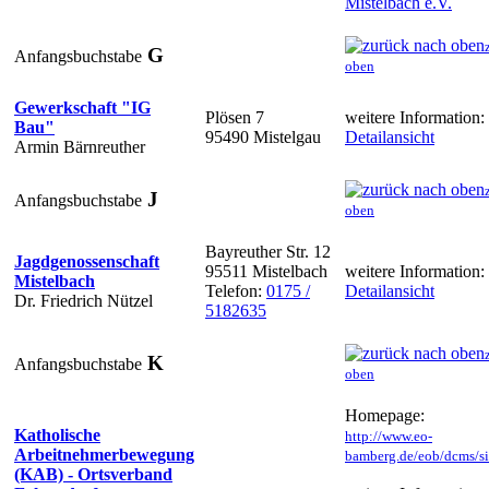
Mistelbach e.V.
G
Anfangsbuchstabe
oben
Gewerkschaft "IG
Plösen 7
weitere Information:
Bau"
95490 Mistelgau
Detailansicht
Armin Bärnreuther
J
Anfangsbuchstabe
oben
Bayreuther Str. 12
Jagdgenossenschaft
95511 Mistelbach
weitere Information:
Mistelbach
Telefon:
0175 /
Detailansicht
Dr. Friedrich Nützel
5182635
K
Anfangsbuchstabe
oben
Homepage:
Katholische
http://www.eo-
Arbeitnehmerbewegung
bamberg.de/eob/dcms/sit
(KAB) - Ortsverband