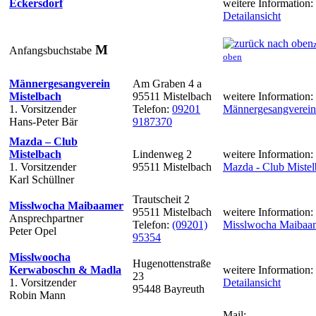
Eckersdorf
weitere Information:
Detailansicht
M
Anfangsbuchstabe
oben
Männergesangverein
Am Graben 4 a
Mistelbach
95511 Mistelbach
weitere Information:
1. Vorsitzender
Telefon:
09201
Männergesangverein
Hans-Peter Bär
9187370
Mazda – Club
Mistelbach
Lindenweg 2
weitere Information:
1. Vorsitzender
95511 Mistelbach
Mazda - Club Miste
Karl Schüllner
Trautscheit 2
Misslwocha Maibaamer
95511 Mistelbach
weitere Information:
Ansprechpartner
Telefon:
(09201)
Misslwocha Maibaa
Peter Opel
95354
Misslwoocha
Hugenottenstraße
Kerwaboschn & Madla
weitere Information:
23
1. Vorsitzender
Detailansicht
95448 Bayreuth
Robin Mann
Mail: