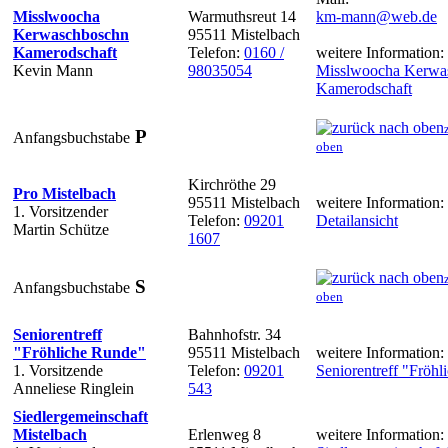
Misslwoocha
Warmuthsreut 14
km-mann@web.de
Kerwaschboschn
95511 Mistelbach
Kamerodschaft
Telefon:
0160 /
weitere Information:
Kevin Mann
98035054
Misslwoocha Kerwa
Kamerodschaft
P
Anfangsbuchstabe
oben
Kirchröthe 29
Pro Mistelbach
95511 Mistelbach
weitere Information:
1. Vorsitzender
Telefon:
09201
Detailansicht
Martin Schütze
1607
S
Anfangsbuchstabe
oben
Seniorentreff
Bahnhofstr. 34
"Fröhliche Runde"
95511 Mistelbach
weitere Information:
1. Vorsitzende
Telefon:
09201
Seniorentreff "Fröh
Anneliese Ringlein
543
Siedlergemeinschaft
Mistelbach
Erlenweg 8
weitere Information: