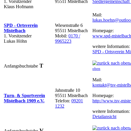
1. Vorsitzender
95511 Mistelbach
Siedlergemeinschaft
Klaus Hofmann
Mail:
lukas.hoehn@outloo
SPD - Ortsverein
Wiesenstraße 6
Mistelbach
95511 Mistelbach
Homepage:
1. Vorsitzender
Mobil:
0170 /
www.spd-mistelbach
Lukas Höhn
9965223
weitere Information:
SPD - Ortsverein Mi
T
Anfangsbuchstabe
oben
Mail:
kontakt@tsv-mistelb
Jahnstraße 10
Turn- & Sportverein
95511 Mistelbach
Homepage:
Mistelbach 1909 e.V.
Telefon:
09201
http://www.tsv-miste
1232
weitere Information:
Detailansicht
V
Anfangsbuchstabe