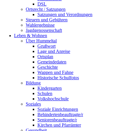
DSL
Ortsrecht / Satzungen
Satzungen und Verordnungen
Steuern und Gebühren
Wahlergebnisse
Jagdgenossenschaft
Leben & Wohnen
Über Hummeltal
Grußwort
Lage und Anreise
Ortsplan
Gemeindedaten
Geschichte
Wappen und Fahne
Historische Schulfotos
Bildung
Kindergarten
Schulen
Volkshochschule
Soziales
Soziale Einrichtungen
Behindertenbeauftragte/r
Seniorenbeauftragte/r
Kirchen und Pfarrämter
Gesundheit