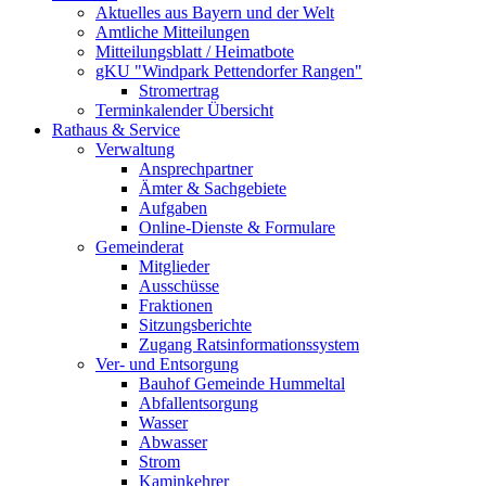
Aktuelles aus Bayern und der Welt
Amtliche Mitteilungen
Mitteilungsblatt / Heimatbote
gKU "Windpark Pettendorfer Rangen"
Stromertrag
Terminkalender Übersicht
Rathaus & Service
Verwaltung
Ansprechpartner
Ämter & Sachgebiete
Aufgaben
Online-Dienste & Formulare
Gemeinderat
Mitglieder
Ausschüsse
Fraktionen
Sitzungsberichte
Zugang Ratsinformationssystem
Ver- und Entsorgung
Bauhof Gemeinde Hummeltal
Abfallentsorgung
Wasser
Abwasser
Strom
Kaminkehrer