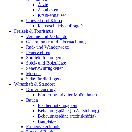
Ärzte
Apotheken
Krankenhäuser
Umwelt und Klima
Klimaschutzbeauftrage/r
Freizeit & Tourismus
Vereine und Verbände
Gastronomie und Übernachtung
Rad- und Wanderwege
Feuerwehren
Sporteinrichtungen
Spiel- und Bolzplätze
Sehenswürdigkeiten
Museen
Seite für die Jugend
Wirtschaft & Standort
Dorferneuerung
Förderung privater Maßnahmen
Bauen
Flächennutzungsplan
Bebauungspläne (in Aufstellung)
Bebauungspläne (rechtskräftig)
Bauplätze
Firmenverzeichnis
Post und Banken