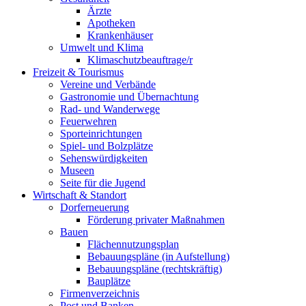
Ärzte
Apotheken
Krankenhäuser
Umwelt und Klima
Klimaschutzbeauftrage/r
Freizeit & Tourismus
Vereine und Verbände
Gastronomie und Übernachtung
Rad- und Wanderwege
Feuerwehren
Sporteinrichtungen
Spiel- und Bolzplätze
Sehenswürdigkeiten
Museen
Seite für die Jugend
Wirtschaft & Standort
Dorferneuerung
Förderung privater Maßnahmen
Bauen
Flächennutzungsplan
Bebauungspläne (in Aufstellung)
Bebauungspläne (rechtskräftig)
Bauplätze
Firmenverzeichnis
Post und Banken