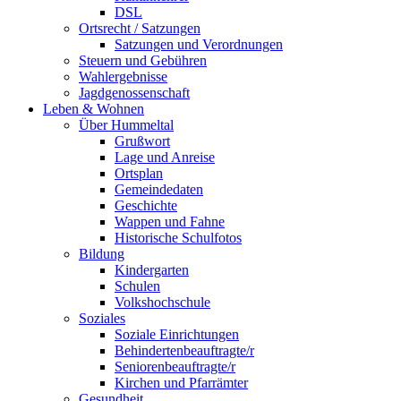
DSL
Ortsrecht / Satzungen
Satzungen und Verordnungen
Steuern und Gebühren
Wahlergebnisse
Jagdgenossenschaft
Leben & Wohnen
Über Hummeltal
Grußwort
Lage und Anreise
Ortsplan
Gemeindedaten
Geschichte
Wappen und Fahne
Historische Schulfotos
Bildung
Kindergarten
Schulen
Volkshochschule
Soziales
Soziale Einrichtungen
Behindertenbeauftragte/r
Seniorenbeauftragte/r
Kirchen und Pfarrämter
Gesundheit