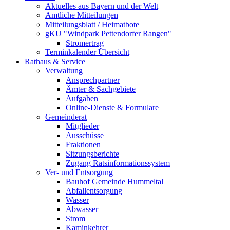
Aktuelles aus Bayern und der Welt
Amtliche Mitteilungen
Mitteilungsblatt / Heimatbote
gKU "Windpark Pettendorfer Rangen"
Stromertrag
Terminkalender Übersicht
Rathaus & Service
Verwaltung
Ansprechpartner
Ämter & Sachgebiete
Aufgaben
Online-Dienste & Formulare
Gemeinderat
Mitglieder
Ausschüsse
Fraktionen
Sitzungsberichte
Zugang Ratsinformationssystem
Ver- und Entsorgung
Bauhof Gemeinde Hummeltal
Abfallentsorgung
Wasser
Abwasser
Strom
Kaminkehrer