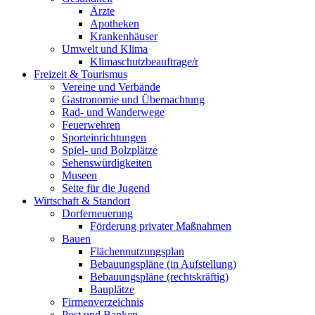
Ärzte
Apotheken
Krankenhäuser
Umwelt und Klima
Klimaschutzbeauftrage/r
Freizeit & Tourismus
Vereine und Verbände
Gastronomie und Übernachtung
Rad- und Wanderwege
Feuerwehren
Sporteinrichtungen
Spiel- und Bolzplätze
Sehenswürdigkeiten
Museen
Seite für die Jugend
Wirtschaft & Standort
Dorferneuerung
Förderung privater Maßnahmen
Bauen
Flächennutzungsplan
Bebauungspläne (in Aufstellung)
Bebauungspläne (rechtskräftig)
Bauplätze
Firmenverzeichnis
Post und Banken