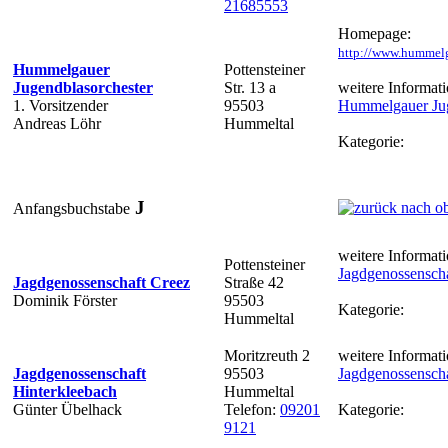
21685553
Homepage:
http://www.hummelg
Hummelgauer
Pottensteiner
Jugendblasorchester
Str. 13 a
weitere Informati
1. Vorsitzender
95503
Hummelgauer Jug
Andreas Löhr
Hummeltal
Kategorie:
J
Anfangsbuchstabe
weitere Informati
Pottensteiner
Jagdgenossenscha
Jagdgenossenschaft Creez
Straße 42
Dominik Förster
95503
Kategorie:
Hummeltal
Moritzreuth 2
weitere Informati
Jagdgenossenschaft
95503
Jagdgenossenscha
Hinterkleebach
Hummeltal
Günter Übelhack
Telefon:
09201
Kategorie:
9121