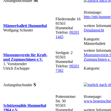
M
Anfangsbuchstabe
Homepage:
http://mb-hummel
Fliederstraße 16
95503
Männerballett Hummeltal
weitere Informati
Hummeltal
Wolfgang Schuster
Detailansicht
Telefon:
09201
1445
Kategorie:
Männerballett
weitere Informati
Seeligstr. 2
Museumsverein für Kraft-
Museumsverein fü
95503
und Zugmaschinen e.V.
Zugmaschinen e.
Hummeltal
1. Vorsitzender
Telefon:
09201
Ulrich Zschuppe
Kategorie:
7382
S
Anfangsbuchstabe
Pottensteiner
Homepage:
Str. 30
www.bogenschies
Schützengilde Hummeltal
95503
1964 e.V.
Hummeltal
weitere Informati