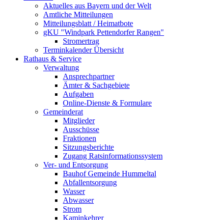
Aktuelles aus Bayern und der Welt
Amtliche Mitteilungen
Mitteilungsblatt / Heimatbote
gKU "Windpark Pettendorfer Rangen"
Stromertrag
Terminkalender Übersicht
Rathaus & Service
Verwaltung
Ansprechpartner
Ämter & Sachgebiete
Aufgaben
Online-Dienste & Formulare
Gemeinderat
Mitglieder
Ausschüsse
Fraktionen
Sitzungsberichte
Zugang Ratsinformationssystem
Ver- und Entsorgung
Bauhof Gemeinde Hummeltal
Abfallentsorgung
Wasser
Abwasser
Strom
Kaminkehrer