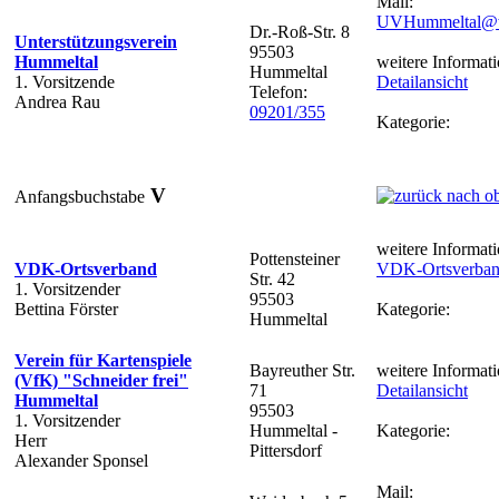
Mail:
UVHummeltal@
Dr.-Roß-Str. 8
Unterstützungsverein
95503
Hummeltal
weitere Informati
Hummeltal
1. Vorsitzende
Detailansicht
Telefon:
Andrea Rau
09201/355
Kategorie:
V
Anfangsbuchstabe
weitere Informati
Pottensteiner
VDK-Ortsverband
VDK-Ortsverba
Str. 42
1. Vorsitzender
95503
Bettina Förster
Kategorie:
Hummeltal
Verein für Kartenspiele
Bayreuther Str.
weitere Informati
(VfK) "Schneider frei"
71
Detailansicht
Hummeltal
95503
1. Vorsitzender
Hummeltal -
Kategorie:
Herr
Pittersdorf
Alexander Sponsel
Mail: