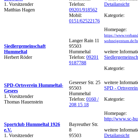
1. Vorsitzender
Telefon:
Detailansicht
Matthias Hagen
09201/918562
Mobil:
Kategorie:
0151/62522176
Homepage:
https://www.verban
Langer Rain 11
wohneigentum.de/h
Siedlergemeinschaft
95503
Hummeltal
Hummeltal
weitere Informati
Herbert Röder
Telefon:
09201
Siedlergemeinsch
9187788
Kategorie:
Geseeser Str. 25
weitere Informati
SPD-Ortsverein Hummeltal-
95503
SPD - Ortsverei
Gesees
Hummeltal
1. Vorsitzender
Telefon:
0160 /
Kategorie:
Thomas Hauenstein
208 15 18
Homepage:
http://www.sc-hu
Sportclub Hummeltal 1926
Bayreuther Str.
e.V.
8
weitere Informati
1. Vorsitzender
95503
Detailansicht