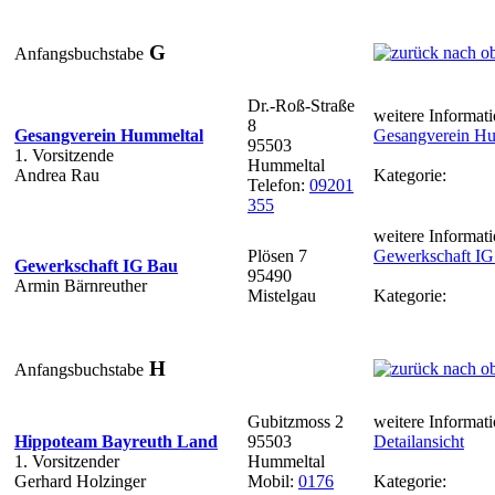
G
Anfangsbuchstabe
Dr.-Roß-Straße
weitere Informati
8
Gesangverein Hummeltal
Gesangverein Hu
95503
1. Vorsitzende
Hummeltal
Andrea Rau
Kategorie:
Telefon:
09201
355
weitere Informati
Plösen 7
Gewerkschaft IG
Gewerkschaft IG Bau
95490
Armin Bärnreuther
Mistelgau
Kategorie:
H
Anfangsbuchstabe
Gubitzmoss 2
weitere Informati
Hippoteam Bayreuth Land
95503
Detailansicht
1. Vorsitzender
Hummeltal
Gerhard Holzinger
Mobil:
0176
Kategorie: