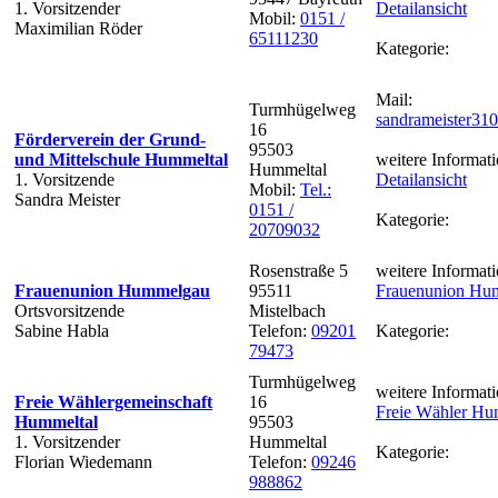
1. Vorsitzender
Detailansicht
Mobil:
0151 /
Maximilian Röder
65111230
Kategorie:
Mail:
Turmhügelweg
sandrameister31
16
Förderverein der Grund-
95503
und Mittelschule Hummeltal
weitere Informati
Hummeltal
1. Vorsitzende
Detailansicht
Mobil:
Tel.:
Sandra Meister
0151 /
Kategorie:
20709032
Rosenstraße 5
weitere Informati
Frauenunion Hummelgau
95511
Frauenunion Hu
Ortsvorsitzende
Mistelbach
Sabine Habla
Telefon:
09201
Kategorie:
79473
Turmhügelweg
weitere Informati
Freie Wählergemeinschaft
16
Freie Wähler Hu
Hummeltal
95503
1. Vorsitzender
Hummeltal
Kategorie:
Florian Wiedemann
Telefon:
09246
988862