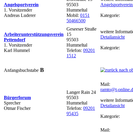
Angelsportverein
95503
Angelsportverei
1. Vorsitzender
Hummeltal
Andreas Luderer
Mobil:
0151
Kategorie:
50466500
Geseeser Straße
weitere Informati
Arbeiterunterstützungsverein
15
Detailansicht
Pettendorf
95503
1. Vorsitzender
Hummeltal
Kategorie:
Karl Hummel
Telefon:
09201
1512
B
Anfangsbuchstabe
Mail:
ramto@t-online.
Langer Rain 24
Bürgerforum
95503
weitere Informati
Sprecher
Hummeltal
Detailansicht
Otmar Fischer
Telefon:
09201
95435
Kategorie:
Mail: