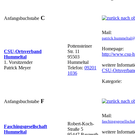
C
Anfangsbuchstabe
Mail:
patrick.hummeltal
Pottensteiner
Homepage:
CSU-Ortsverband
Str. 11
http://www.csu-
Hummeltal
95503
1. Vorsitzender
Hummeltal
weitere Informati
Patrick Meyer
Telefon:
09201
CSU-Ortsverban
1036
Kategorie:
F
Anfangsbuchstabe
Mail:
faschingsgesellsch
Robert-Koch-
Faschingsgesellschaft
Straße 5
Hummeltal
weitere Informati
95447 Bayreuth