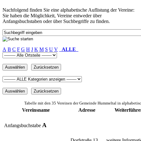
Nachfolgend finden Sie eine alphabetische Auflistung der Vereine:
Sie haben die Möglichkeit, Vereine entweder über
Anfangsbuchstaben oder über Suchbegriffe zu finden.
A
B
C
F
G
H
J
K
M
S
U
V
ALLE
Tabelle mit den 35 Vereinen der Gemeinde Hummeltal in alphabetis
Vereinsname
Adresse
Weiterführe
A
Anfangsbuchstabe
Dorfstraße 13
weitere Informati