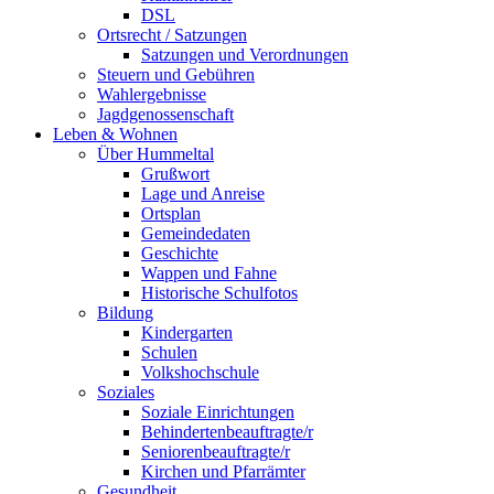
DSL
Ortsrecht / Satzungen
Satzungen und Verordnungen
Steuern und Gebühren
Wahlergebnisse
Jagdgenossenschaft
Leben & Wohnen
Über Hummeltal
Grußwort
Lage und Anreise
Ortsplan
Gemeindedaten
Geschichte
Wappen und Fahne
Historische Schulfotos
Bildung
Kindergarten
Schulen
Volkshochschule
Soziales
Soziale Einrichtungen
Behindertenbeauftragte/r
Seniorenbeauftragte/r
Kirchen und Pfarrämter
Gesundheit