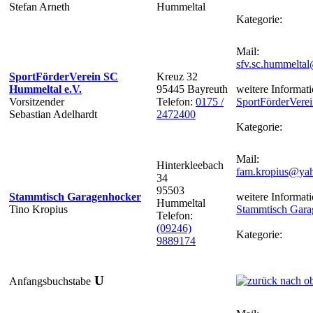
Stefan Arneth
Hummeltal
Kategorie:
Mail:
sfv.sc.hummelta
SportFörderVerein SC
Kreuz 32
Hummeltal e.V.
95445 Bayreuth
weitere Informati
Vorsitzender
Telefon:
0175 /
SportFörderVere
Sebastian Adelhardt
2472400
Kategorie:
Mail:
Hinterkleebach
fam.kropius@ya
34
95503
Stammtisch Garagenhocker
weitere Informati
Hummeltal
Tino Kropius
Stammtisch Gara
Telefon:
(09246)
Kategorie:
9889174
U
Anfangsbuchstabe