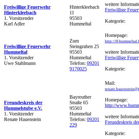
weitere Informati
Freiwillige Feuerwehr
Hinterkleebach
Freiwillige Feue
Hinterkleebach
11
1. Vorsitzender
95503
Kategorie:
Karl Adler
Hummeltal
Homepage:
Zum
http://ff-hummeltal
Freiwillige Feuerwehr
Steingraben 25
Hummeltal
95503
weitere Informati
1. Vorsitzender
Hummeltal
Freiwillige Feu
Uwe Stahlmann
Telefon:
09201
9170025
Kategorie:
Mail:
renate.hauenstein@t
Bayreuther
Homepage:
Freundeskreis der
Straße 65
http://www.humm
Hummelstube e.V.
95503
1. Vorsitzender
Hummeltal
weitere Informati
Renate Hauenstein
Telefon:
09201
Freundeskreis de
229
Kategorie: