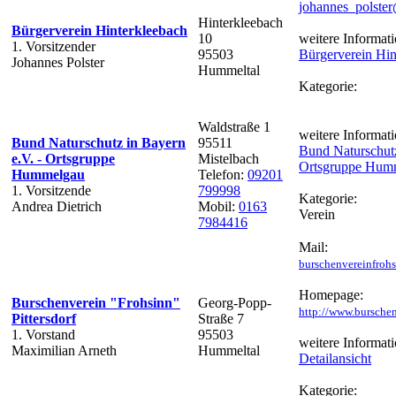
johannes_polste
Hinterkleebach
Bürgerverein Hinterkleebach
10
weitere Informati
1. Vorsitzender
95503
Bürgerverein Hin
Johannes Polster
Hummeltal
Kategorie:
Waldstraße 1
weitere Informati
Bund Naturschutz in Bayern
95511
Bund Naturschutz
e.V. - Ortsgruppe
Mistelbach
Ortsgruppe Hum
Hummelgau
Telefon:
09201
1. Vorsitzende
799998
Kategorie:
Andrea Dietrich
Mobil:
0163
Verein
7984416
Mail:
burschenvereinfro
Homepage:
Burschenverein "Frohsinn"
Georg-Popp-
http://www.burschen
Pittersdorf
Straße 7
1. Vorstand
95503
weitere Informati
Maximilian Arneth
Hummeltal
Detailansicht
Kategorie: