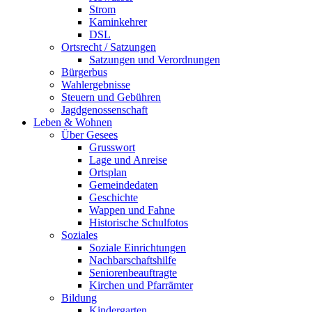
Strom
Kaminkehrer
DSL
Ortsrecht / Satzungen
Satzungen und Verordnungen
Bürgerbus
Wahlergebnisse
Steuern und Gebühren
Jagdgenossenschaft
Leben & Wohnen
Über Gesees
Grusswort
Lage und Anreise
Ortsplan
Gemeindedaten
Geschichte
Wappen und Fahne
Historische Schulfotos
Soziales
Soziale Einrichtungen
Nachbarschaftshilfe
Seniorenbeauftragte
Kirchen und Pfarrämter
Bildung
Kindergarten