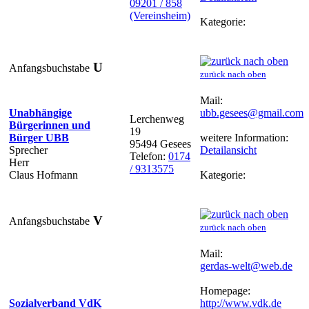
09201 / 858
(Vereinsheim)
Kategorie:
U
Anfangsbuchstabe
zurück nach oben
Mail:
Unabhängige
ubb.gesees@gmail.com
Lerchenweg
Bürgerinnen und
19
Bürger UBB
weitere Information:
95494 Gesees
Sprecher
Detailansicht
Telefon:
0174
Herr
/ 9313575
Claus Hofmann
Kategorie:
V
Anfangsbuchstabe
zurück nach oben
Mail:
gerdas-welt@web.de
Homepage:
Sozialverband VdK
http://www.vdk.de