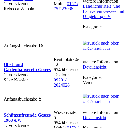
weitere Information:
1. Vorsitzende
Mobil:
0157 /
Ländlicher Reit- und
Rebecca Wilhalm
757 23086
Fahrverein Gesees und
Umgebung e.V.
Kategorie:
O
Anfangsbuchstabe
zurück nach oben
Reuthofstraße
weitere Information:
Obst- und
12
Detailansicht
Gartenbauverein Gesees
95494 Gesees
1. Vorsitzende
Telefon:
Kategorie:
Silke Kössler
09201/
Verein
2024028
S
Anfangsbuchstabe
zurück nach oben
Wiesenstraße
weitere Information:
Schützenfreunde Gesees
5
Detailansicht
1963 e.V.
95494 Gesees
1. Vorsitzender
Mobil:
0172 /
Kategorie: