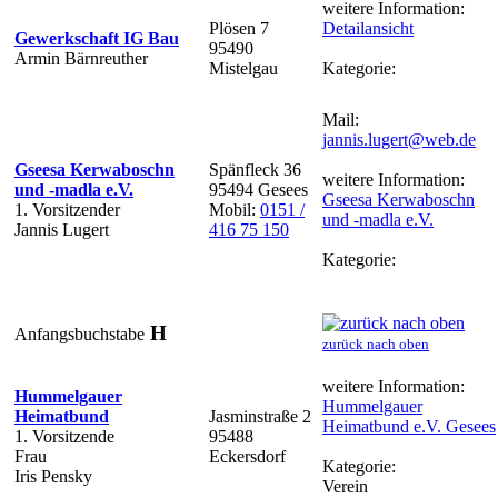
weitere Information:
Plösen 7
Detailansicht
Gewerkschaft IG Bau
95490
Armin Bärnreuther
Mistelgau
Kategorie:
Mail:
jannis.lugert@web.de
Gseesa Kerwaboschn
Spänfleck 36
weitere Information:
und -madla e.V.
95494 Gesees
Gseesa Kerwaboschn
1. Vorsitzender
Mobil:
0151 /
und -madla e.V.
Jannis Lugert
416 75 150
Kategorie:
H
Anfangsbuchstabe
zurück nach oben
weitere Information:
Hummelgauer
Hummelgauer
Heimatbund
Jasminstraße 2
Heimatbund e.V. Gesees
1. Vorsitzende
95488
Frau
Eckersdorf
Kategorie:
Iris Pensky
Verein