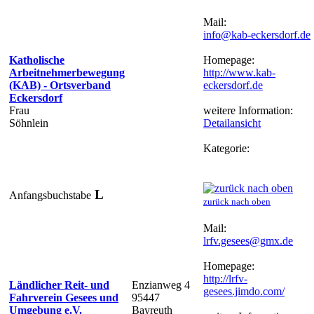
Mail:
info@kab-eckersdorf.de
Katholische
Homepage:
Arbeitnehmerbewegung
http://www.kab-
(KAB) - Ortsverband
eckersdorf.de
Eckersdorf
Frau
weitere Information:
Söhnlein
Detailansicht
Kategorie:
L
Anfangsbuchstabe
zurück nach oben
Mail:
lrfv.gesees@gmx.de
Homepage:
http://lrfv-
Ländlicher Reit- und
Enzianweg 4
gesees.jimdo.com/
Fahrverein Gesees und
95447
Umgebung e.V.
Bayreuth