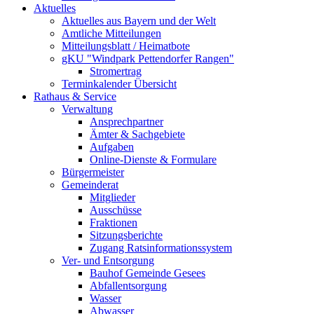
Aktuelles
Aktuelles aus Bayern und der Welt
Amtliche Mitteilungen
Mitteilungsblatt / Heimatbote
gKU "Windpark Pettendorfer Rangen"
Stromertrag
Terminkalender Übersicht
Rathaus & Service
Verwaltung
Ansprechpartner
Ämter & Sachgebiete
Aufgaben
Online-Dienste & Formulare
Bürgermeister
Gemeinderat
Mitglieder
Ausschüsse
Fraktionen
Sitzungsberichte
Zugang Ratsinformationssystem
Ver- und Entsorgung
Bauhof Gemeinde Gesees
Abfallentsorgung
Wasser
Abwasser