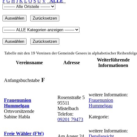
F
G
H
J
K
L
O
S
U
V
ALLE
Tabelle mit den 19 Vereinen der Gemeinde Gesees in alphabetischer Reihenfolg
Weiterführende
Vereinsname
Adresse
Informationen
F
Anfangsbuchstabe
weitere Information:
Rosenstraße 5
Frauenunion
Frauenunion
95511
Hummelgau
Hummelgau
Mistelbach
Ortsvorsitzende
Telefon:
Sabine Habla
Kategorie:
09201 79473
weitere Information:
Freie Wähler (FW)
Am Anger 24
Detailansicht