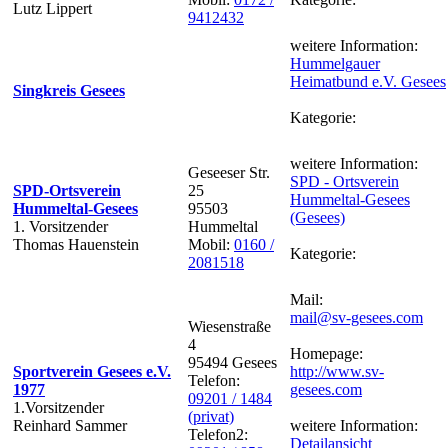
Lutz Lippert
9412432
weitere Information:
Hummelgauer
Heimatbund e.V. Gesees
Singkreis Gesees
Kategorie:
weitere Information:
Geseeser Str.
SPD - Ortsverein
SPD-Ortsverein
25
Hummeltal-Gesees
Hummeltal-Gesees
95503
(Gesees)
1. Vorsitzender
Hummeltal
Thomas Hauenstein
Mobil:
0160 /
Kategorie:
2081518
Mail:
mail@sv-gesees.com
Wiesenstraße
4
Homepage:
95494 Gesees
Sportverein Gesees e.V.
http://www.sv-
Telefon:
1977
gesees.com
09201 / 1484
1.Vorsitzender
(privat)
Reinhard Sammer
weitere Information:
Telefon2:
Detailansicht