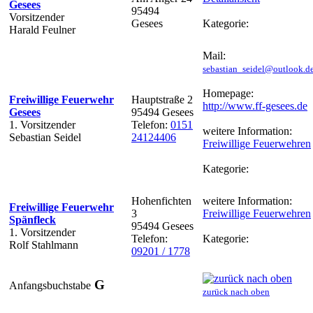
Gesees
95494
Vorsitzender
Gesees
Kategorie:
Harald Feulner
Mail:
sebastian_seidel@outlook.d
Homepage:
Freiwillige Feuerwehr
Hauptstraße 2
http://www.ff-gesees.de
Gesees
95494 Gesees
1. Vorsitzender
Telefon:
0151
weitere Information:
Sebastian Seidel
24124406
Freiwillige Feuerwehren
Kategorie:
Hohenfichten
weitere Information:
Freiwillige Feuerwehr
3
Freiwillige Feuerwehren
Spänfleck
95494 Gesees
1. Vorsitzender
Telefon:
Kategorie:
Rolf Stahlmann
09201 / 1778
G
Anfangsbuchstabe
zurück nach oben