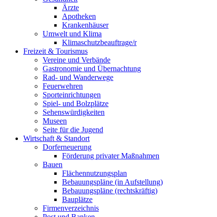
Ärzte
Apotheken
Krankenhäuser
Umwelt und Klima
Klimaschutzbeauftrage/r
Freizeit & Tourismus
Vereine und Verbände
Gastronomie und Übernachtung
Rad- und Wanderwege
Feuerwehren
Sporteinrichtungen
Spiel- und Bolzplätze
Sehenswürdigkeiten
Museen
Seite für die Jugend
Wirtschaft & Standort
Dorferneuerung
Förderung privater Maßnahmen
Bauen
Flächennutzungsplan
Bebauungspläne (in Aufstellung)
Bebauungspläne (rechtskräftig)
Bauplätze
Firmenverzeichnis
Post und Banken