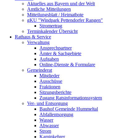
Aktuelles aus Bayern und der Welt
Amtliche Mitteilungen
Mitteilungsblatt / Heimatbote
gKU "Windpark Pettendorfer Rangen"
Stromertrag
Terminkalender Übersicht
Rathaus & Service
Verwaltung
Ansprechpartner
Ämter & Sachgebiete
Aufgaben
Online-Dienste & Formulare
Gemeinderat
Mitglieder
Ausschüsse
Fraktionen
Sitzungsberichte
Zugang Ratsinformationssystem
Ver- und Entsorgung
Bauhof Gemeinde Hummeltal
Abfallentsorgung
Wasser
Abwasser
Strom
Kaminkehrer