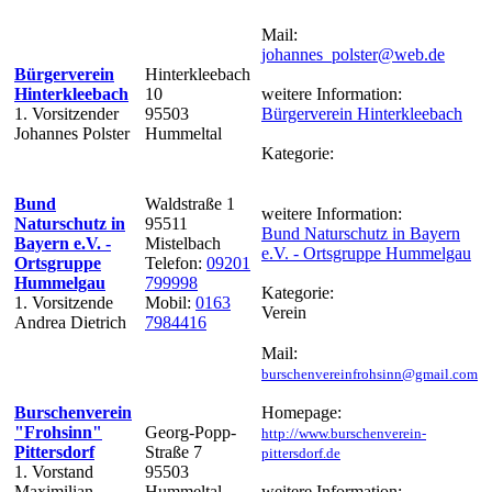
Mail:
johannes_polster@web.de
Bürgerverein
Hinterkleebach
Hinterkleebach
10
weitere Information:
1. Vorsitzender
95503
Bürgerverein Hinterkleebach
Johannes Polster
Hummeltal
Kategorie:
Bund
Waldstraße 1
weitere Information:
Naturschutz in
95511
Bund Naturschutz in Bayern
Bayern e.V. -
Mistelbach
e.V. - Ortsgruppe Hummelgau
Ortsgruppe
Telefon:
09201
Hummelgau
799998
Kategorie:
1. Vorsitzende
Mobil:
0163
Verein
Andrea Dietrich
7984416
Mail:
burschenvereinfrohsinn@gmail.com
Burschenverein
Homepage:
"Frohsinn"
Georg-Popp-
http://www.burschenverein-
Pittersdorf
Straße 7
pittersdorf.de
1. Vorstand
95503
Maximilian
Hummeltal
weitere Information: