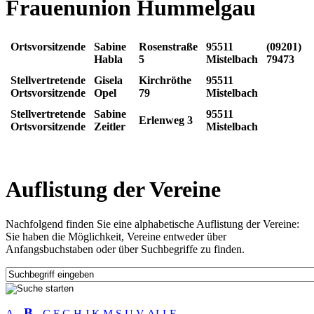
Frauenunion Hummelgau
Ortsvorsitzende
Sabine
Rosenstraße
95511
(09201)
Habla
5
Mistelbach
79473
Stellvertretende
Gisela
Kirchröthe
95511
Ortsvorsitzende
Opel
79
Mistelbach
Stellvertretende
Sabine
95511
Erlenweg 3
Ortsvorsitzende
Zeitler
Mistelbach
Auflistung der Vereine
Nachfolgend finden Sie eine alphabetische Auflistung der Vereine:
Sie haben die Möglichkeit, Vereine entweder über
Anfangsbuchstaben oder über Suchbegriffe zu finden.
B
A
C
F
G
H
J
K
M
S
U
V
ALLE