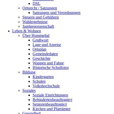
DSL
Ortsrecht / Satzungen
Satzungen und Verordnungen
Steuern und Gebühren
Wahlergebnisse
Jagdgenossenschaft
Leben & Wohnen
Über Hummeltal
Grußwort
Lage und Anreise
Ortsplan
Gemeindedaten
Geschichte
Wappen und Fahne
Historische Schulfotos
Bildung
Kindergarten
Schulen
Volkshochschule
Soziales
Soziale Einrichtungen
Behindertenbeauftragte/r
Seniorenbeauftragte/r
Kirchen und Pfarrämter
Gesundheit