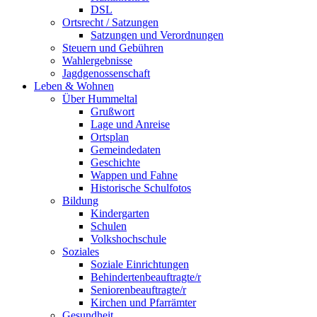
DSL
Ortsrecht / Satzungen
Satzungen und Verordnungen
Steuern und Gebühren
Wahlergebnisse
Jagdgenossenschaft
Leben & Wohnen
Über Hummeltal
Grußwort
Lage und Anreise
Ortsplan
Gemeindedaten
Geschichte
Wappen und Fahne
Historische Schulfotos
Bildung
Kindergarten
Schulen
Volkshochschule
Soziales
Soziale Einrichtungen
Behindertenbeauftragte/r
Seniorenbeauftragte/r
Kirchen und Pfarrämter
Gesundheit