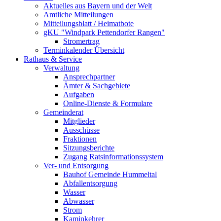
Aktuelles aus Bayern und der Welt
Amtliche Mitteilungen
Mitteilungsblatt / Heimatbote
gKU "Windpark Pettendorfer Rangen"
Stromertrag
Terminkalender Übersicht
Rathaus & Service
Verwaltung
Ansprechpartner
Ämter & Sachgebiete
Aufgaben
Online-Dienste & Formulare
Gemeinderat
Mitglieder
Ausschüsse
Fraktionen
Sitzungsberichte
Zugang Ratsinformationssystem
Ver- und Entsorgung
Bauhof Gemeinde Hummeltal
Abfallentsorgung
Wasser
Abwasser
Strom
Kaminkehrer