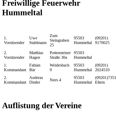
Freiwillige Feuerwehr
Hummeltal
Zum
1.
Uwe
95503
(09201)
Steingraben
Vorsitzender
Stahlmann
Hummeltal
9170025
25
2.
Matthias
Pottensteiner
95503
Vorsitzender
Hagen
Straße 30a
Hummeltal
1.
Fabian
Weidesbach
95503
(09201)
Kommandant
Bär
9
Hummeltal
2024510
2.
Andreas
95503
(09201)735
Nees 4
Kommandant
Distler
Hummeltal
Eltern
Auflistung der Vereine