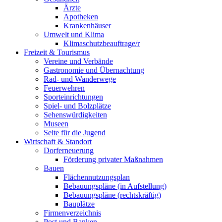
Ärzte
Apotheken
Krankenhäuser
Umwelt und Klima
Klimaschutzbeauftrage/r
Freizeit & Tourismus
Vereine und Verbände
Gastronomie und Übernachtung
Rad- und Wanderwege
Feuerwehren
Sporteinrichtungen
Spiel- und Bolzplätze
Sehenswürdigkeiten
Museen
Seite für die Jugend
Wirtschaft & Standort
Dorferneuerung
Förderung privater Maßnahmen
Bauen
Flächennutzungsplan
Bebauungspläne (in Aufstellung)
Bebauungspläne (rechtskräftig)
Bauplätze
Firmenverzeichnis
Post und Banken