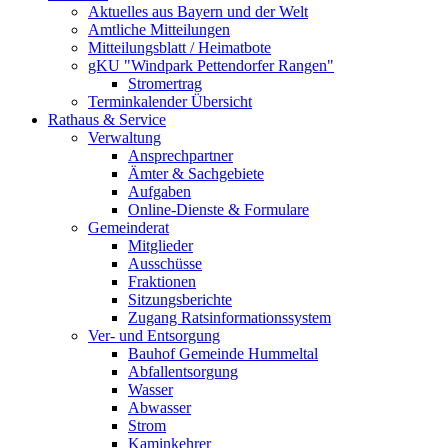
Aktuelles aus Bayern und der Welt
Amtliche Mitteilungen
Mitteilungsblatt / Heimatbote
gKU "Windpark Pettendorfer Rangen"
Stromertrag
Terminkalender Übersicht
Rathaus & Service
Verwaltung
Ansprechpartner
Ämter & Sachgebiete
Aufgaben
Online-Dienste & Formulare
Gemeinderat
Mitglieder
Ausschüsse
Fraktionen
Sitzungsberichte
Zugang Ratsinformationssystem
Ver- und Entsorgung
Bauhof Gemeinde Hummeltal
Abfallentsorgung
Wasser
Abwasser
Strom
Kaminkehrer