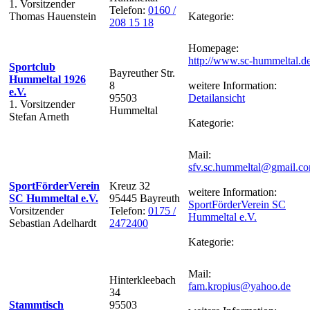
1. Vorsitzender
Telefon:
0160 /
Thomas Hauenstein
Kategorie:
208 15 18
Homepage:
http://www.sc-hummeltal.d
Sportclub
Bayreuther Str.
Hummeltal 1926
8
weitere Information:
e.V.
95503
Detailansicht
1. Vorsitzender
Hummeltal
Stefan Arneth
Kategorie:
Mail:
sfv.sc.hummeltal@gmail.c
SportFörderVerein
Kreuz 32
weitere Information:
SC Hummeltal e.V.
95445 Bayreuth
SportFörderVerein SC
Vorsitzender
Telefon:
0175 /
Hummeltal e.V.
Sebastian Adelhardt
2472400
Kategorie:
Mail:
Hinterkleebach
fam.kropius@yahoo.de
34
Stammtisch
95503