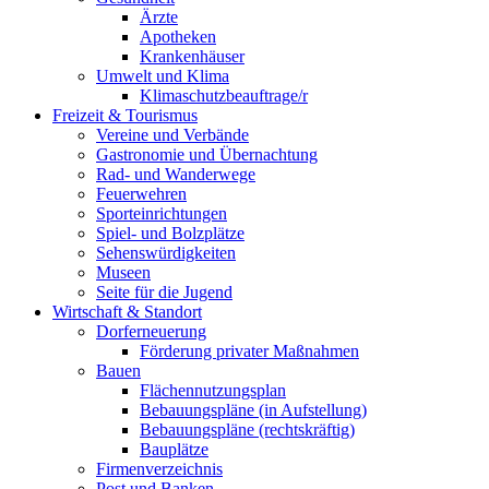
Ärzte
Apotheken
Krankenhäuser
Umwelt und Klima
Klimaschutzbeauftrage/r
Freizeit & Tourismus
Vereine und Verbände
Gastronomie und Übernachtung
Rad- und Wanderwege
Feuerwehren
Sporteinrichtungen
Spiel- und Bolzplätze
Sehenswürdigkeiten
Museen
Seite für die Jugend
Wirtschaft & Standort
Dorferneuerung
Förderung privater Maßnahmen
Bauen
Flächennutzungsplan
Bebauungspläne (in Aufstellung)
Bebauungspläne (rechtskräftig)
Bauplätze
Firmenverzeichnis
Post und Banken