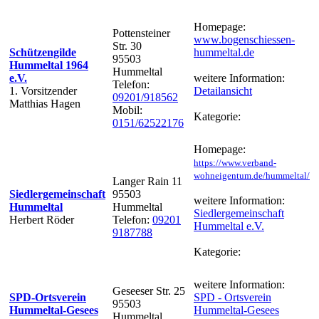
Homepage:
Pottensteiner
www.bogenschiessen-
Str. 30
Schützengilde
hummeltal.de
95503
Hummeltal 1964
Hummeltal
e.V.
weitere Information:
Telefon:
1. Vorsitzender
Detailansicht
09201/918562
Matthias Hagen
Mobil:
Kategorie:
0151/62522176
Homepage:
https://www.verband-
wohneigentum.de/hummeltal/
Langer Rain 11
Siedlergemeinschaft
95503
weitere Information:
Hummeltal
Hummeltal
Siedlergemeinschaft
Herbert Röder
Telefon:
09201
Hummeltal e.V.
9187788
Kategorie:
weitere Information:
Geseeser Str. 25
SPD-Ortsverein
SPD - Ortsverein
95503
Hummeltal-Gesees
Hummeltal-Gesees
Hummeltal