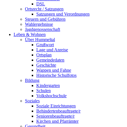
DSL
Ortsrecht / Satzungen
Satzungen und Verordnungen
Steuern und Gebühren
Wahlergebnisse
Jagdgenossenschaft
Leben & Wohnen
Über Hummeltal
Grußwort
Lage und Anreise
Ortsplan
Gemeindedaten
Geschichte
Wappen und Fahne
Historische Schulfotos
Bildung
Kindergarten
Schulen
Volkshochschule
Soziales
Soziale Einrichtungen
Behindertenbeauftragte/r
Seniorenbeauftragte/r
Kirchen und Pfarrämter
Gesundheit