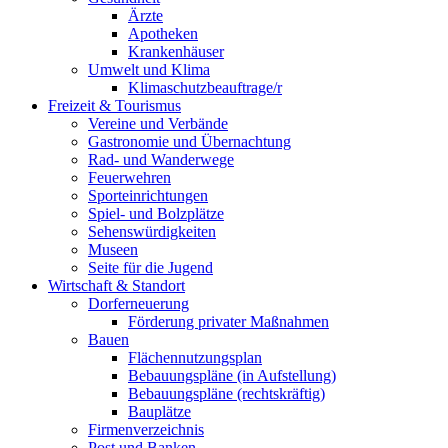
Ärzte
Apotheken
Krankenhäuser
Umwelt und Klima
Klimaschutzbeauftrage/r
Freizeit & Tourismus
Vereine und Verbände
Gastronomie und Übernachtung
Rad- und Wanderwege
Feuerwehren
Sporteinrichtungen
Spiel- und Bolzplätze
Sehenswürdigkeiten
Museen
Seite für die Jugend
Wirtschaft & Standort
Dorferneuerung
Förderung privater Maßnahmen
Bauen
Flächennutzungsplan
Bebauungspläne (in Aufstellung)
Bebauungspläne (rechtskräftig)
Bauplätze
Firmenverzeichnis
Post und Banken