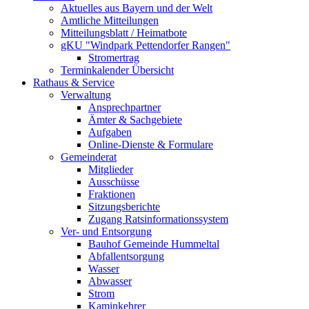
Aktuelles aus Bayern und der Welt
Amtliche Mitteilungen
Mitteilungsblatt / Heimatbote
gKU "Windpark Pettendorfer Rangen"
Stromertrag
Terminkalender Übersicht
Rathaus & Service
Verwaltung
Ansprechpartner
Ämter & Sachgebiete
Aufgaben
Online-Dienste & Formulare
Gemeinderat
Mitglieder
Ausschüsse
Fraktionen
Sitzungsberichte
Zugang Ratsinformationssystem
Ver- und Entsorgung
Bauhof Gemeinde Hummeltal
Abfallentsorgung
Wasser
Abwasser
Strom
Kaminkehrer