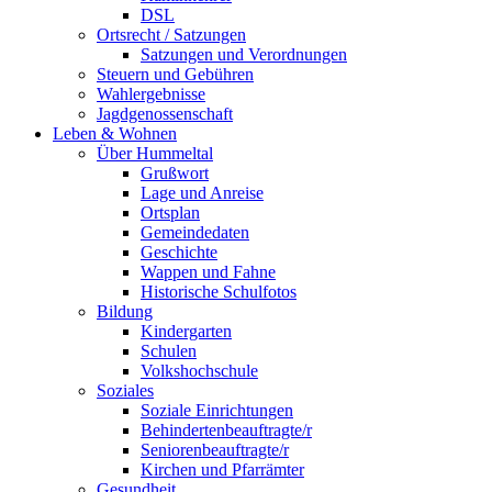
DSL
Ortsrecht / Satzungen
Satzungen und Verordnungen
Steuern und Gebühren
Wahlergebnisse
Jagdgenossenschaft
Leben & Wohnen
Über Hummeltal
Grußwort
Lage und Anreise
Ortsplan
Gemeindedaten
Geschichte
Wappen und Fahne
Historische Schulfotos
Bildung
Kindergarten
Schulen
Volkshochschule
Soziales
Soziale Einrichtungen
Behindertenbeauftragte/r
Seniorenbeauftragte/r
Kirchen und Pfarrämter
Gesundheit