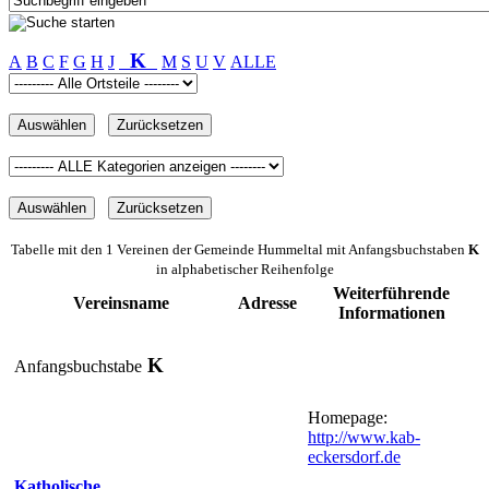
K
A
B
C
F
G
H
J
M
S
U
V
ALLE
Tabelle mit den 1 Vereinen der Gemeinde Hummeltal mit Anfangsbuchstaben
K
in alphabetischer Reihenfolge
Weiterführende
Vereinsname
Adresse
Informationen
K
Anfangsbuchstabe
Homepage:
http://www.kab-
eckersdorf.de
Katholische