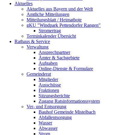
Aktuelles
Aktuelles aus Bayern und der Welt
Amtliche Mitteilungen
Mitteilungsblatt / Heimatbote
gKU "Windpark Pettendorfer Rangen"
Stromertrag
Terminkalender Übersicht
Rathaus & Service
Verwaltung
Ansprechpartner
Ämter & Sachgebiete
Aufgaben
Online-Dienste & Formulare
Gemeinderat
Mitglieder
Ausschüsse
Fraktionen
Sitzungsberichte
Zugang Ratsinformationssystem
Ver- und Entsorgung
Bauhof Gemeinde Mistelbach
Abfallentsorgung
Wasser
Abwasser
Strom