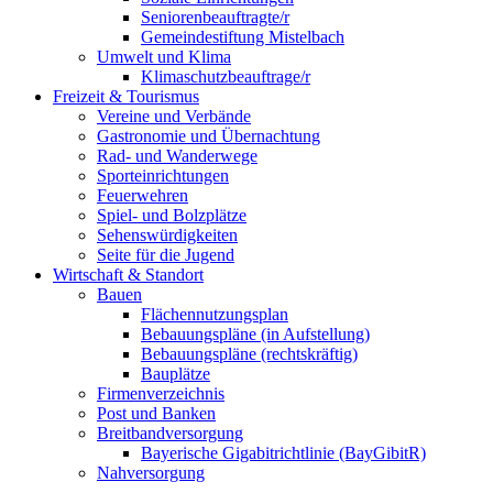
Seniorenbeauftragte/r
Gemeindestiftung Mistelbach
Umwelt und Klima
Klimaschutzbeauftrage/r
Freizeit & Tourismus
Vereine und Verbände
Gastronomie und Übernachtung
Rad- und Wanderwege
Sporteinrichtungen
Feuerwehren
Spiel- und Bolzplätze
Sehenswürdigkeiten
Seite für die Jugend
Wirtschaft & Standort
Bauen
Flächennutzungsplan
Bebauungspläne (in Aufstellung)
Bebauungspläne (rechtskräftig)
Bauplätze
Firmenverzeichnis
Post und Banken
Breitbandversorgung
Bayerische Gigabitrichtlinie (BayGibitR)
Nahversorgung