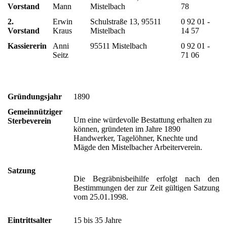
Vorstand
Mann
Mistelbach
78
2.
Erwin
Schulstraße 13, 95511
0 92 01 -
Vorstand
Kraus
Mistelbach
14 57
Kassiererin
Anni
95511 Mistelbach
0 92 01 -
Seitz
71 06
Gründungsjahr
1890
Gemeinnütziger
Um eine würdevolle Bestattung erhalten zu
Sterbeverein
können, gründeten im Jahre 1890
Handwerker, Tagelöhner, Knechte und
Mägde den Mistelbacher Arbeiterverein.
Satzung
Die Begräbnisbeihilfe erfolgt nach den
Bestimmungen der zur Zeit gültigen Satzung
vom 25.01.1998.
Eintrittsalter
15 bis 35 Jahre