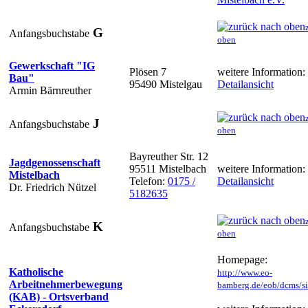
G
Anfangsbuchstabe
oben
Gewerkschaft "IG
Plösen 7
weitere Information:
Bau"
95490 Mistelgau
Detailansicht
Armin Bärnreuther
J
Anfangsbuchstabe
oben
Bayreuther Str. 12
Jagdgenossenschaft
95511 Mistelbach
weitere Information:
Mistelbach
Telefon:
0175 /
Detailansicht
Dr. Friedrich Nützel
5182635
K
Anfangsbuchstabe
oben
Homepage:
Katholische
http://www.eo-
Arbeitnehmerbewegung
bamberg.de/eob/dcms/sit
(KAB) - Ortsverband