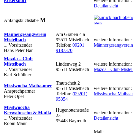
Eckersdorf
weitere Information:
Detailansicht
M
Anfangsbuchstabe
oben
Männergesangverein
Am Graben 4 a
Mistelbach
95511 Mistelbach
weitere Information:
1. Vorsitzender
Telefon:
09201
Männergesangverein
Hans-Peter Bär
9187370
Mazda – Club
Mistelbach
Lindenweg 2
weitere Information:
1. Vorsitzender
95511 Mistelbach
Mazda - Club Miste
Karl Schüllner
Trautscheit 2
Misslwocha Maibaamer
95511 Mistelbach
weitere Information:
Ansprechpartner
Telefon:
(09201)
Misslwocha Maibaa
Peter Opel
95354
Misslwoocha
Hugenottenstraße
Kerwaboschn & Madla
weitere Information:
23
1. Vorsitzender
Detailansicht
95448 Bayreuth
Robin Mann
Mail: