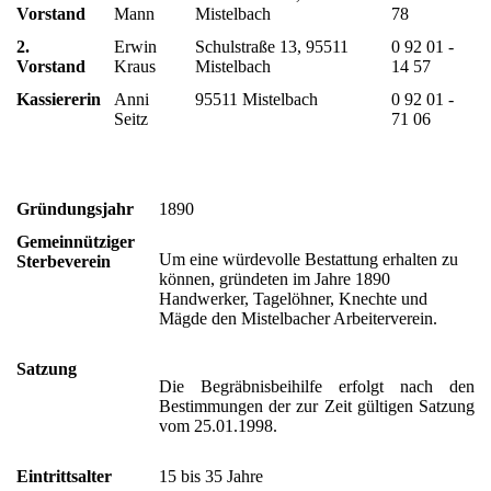
Vorstand
Mann
Mistelbach
78
2.
Erwin
Schulstraße 13, 95511
0 92 01 -
Vorstand
Kraus
Mistelbach
14 57
Kassiererin
Anni
95511 Mistelbach
0 92 01 -
Seitz
71 06
Gründungsjahr
1890
Gemeinnütziger
Um eine würdevolle Bestattung erhalten zu
Sterbeverein
können, gründeten im Jahre 1890
Handwerker, Tagelöhner, Knechte und
Mägde den Mistelbacher Arbeiterverein.
Satzung
Die Begräbnisbeihilfe erfolgt nach den
Bestimmungen der zur Zeit gültigen Satzung
vom 25.01.1998.
Eintrittsalter
15 bis 35 Jahre