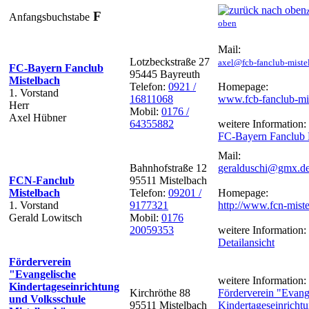
F
Anfangsbuchstabe
oben
Mail:
Lotzbeckstraße 27
axel@fcb-fanclub-miste
FC-Bayern Fanclub
95445 Bayreuth
Mistelbach
Telefon:
0921 /
Homepage:
1. Vorstand
16811068
www.fcb-fanclub-mi
Herr
Mobil:
0176 /
Axel Hübner
64355882
weitere Information:
FC-Bayern Fanclub 
Mail:
Bahnhofstraße 12
geralduschi@gmx.d
FCN-Fanclub
95511 Mistelbach
Mistelbach
Telefon:
09201 /
Homepage:
1. Vorstand
9177321
http://www.fcn-mist
Gerald Lowitsch
Mobil:
0176
20059353
weitere Information:
Detailansicht
Förderverein
"Evangelische
weitere Information:
Kindertageseinrichtung
Kirchröthe 88
Förderverein "Evang
und Volksschule
95511 Mistelbach
Kindertageseinricht