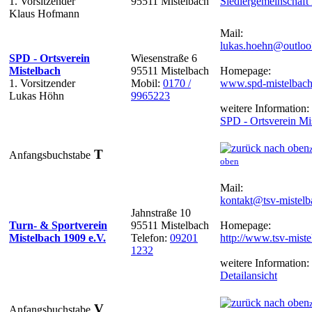
1. Vorsitzender
95511 Mistelbach
Siedlergemeinschaft
Klaus Hofmann
Mail:
lukas.hoehn@outloo
SPD - Ortsverein
Wiesenstraße 6
Mistelbach
95511 Mistelbach
Homepage:
1. Vorsitzender
Mobil:
0170 /
www.spd-mistelbach
Lukas Höhn
9965223
weitere Information:
SPD - Ortsverein Mi
T
Anfangsbuchstabe
oben
Mail:
kontakt@tsv-mistelb
Jahnstraße 10
Turn- & Sportverein
95511 Mistelbach
Homepage:
Mistelbach 1909 e.V.
Telefon:
09201
http://www.tsv-miste
1232
weitere Information:
Detailansicht
V
Anfangsbuchstabe