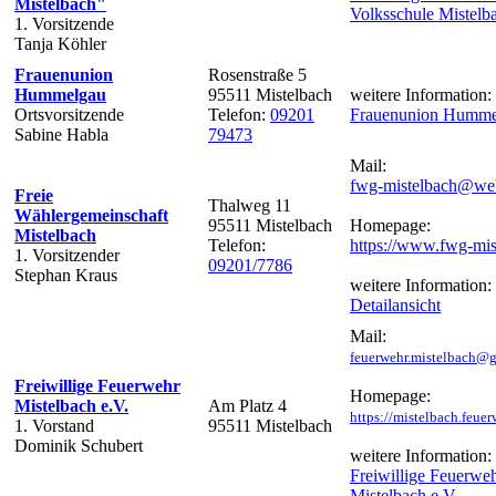
Mistelbach"
Volksschule Mistelb
1. Vorsitzende
Tanja Köhler
Frauenunion
Rosenstraße 5
Hummelgau
95511 Mistelbach
weitere Information:
Ortsvorsitzende
Telefon:
09201
Frauenunion Humme
Sabine Habla
79473
Mail:
fwg-mistelbach@we
Freie
Thalweg 11
Wählergemeinschaft
95511 Mistelbach
Homepage:
Mistelbach
Telefon:
https://www.fwg-mi
1. Vorsitzender
09201/7786
Stephan Kraus
weitere Information:
Detailansicht
Mail:
feuerwehr.mistelbach@
Freiwillige Feuerwehr
Homepage:
Mistelbach e.V.
Am Platz 4
https://mistelbach.feue
1. Vorstand
95511 Mistelbach
Dominik Schubert
weitere Information:
Freiwillige Feuerwe
Mistelbach e.V.