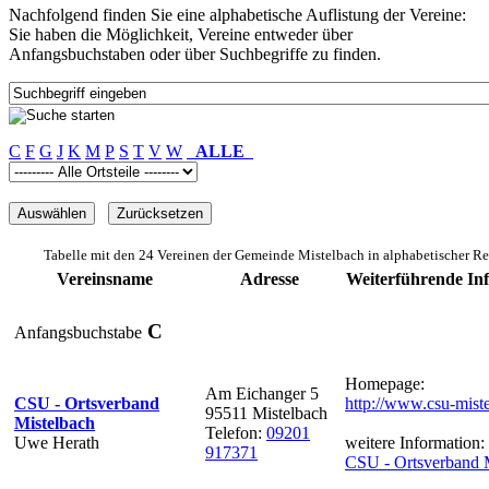
Nachfolgend finden Sie eine alphabetische Auflistung der Vereine:
Sie haben die Möglichkeit, Vereine entweder über
Anfangsbuchstaben oder über Suchbegriffe zu finden.
C
F
G
J
K
M
P
S
T
V
W
ALLE
Tabelle mit den 24 Vereinen der Gemeinde Mistelbach in alphabetischer R
Vereinsname
Adresse
Weiterführende In
C
Anfangsbuchstabe
Homepage:
Am Eichanger 5
CSU - Ortsverband
http://www.csu-mist
95511 Mistelbach
Mistelbach
Telefon:
09201
Uwe Herath
weitere Information:
917371
CSU - Ortsverband 