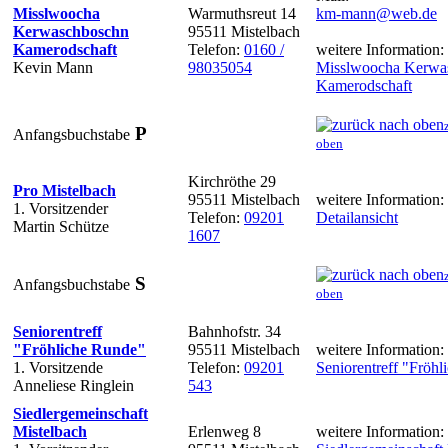
Misslwoocha
Warmuthsreut 14
km-mann@web.de
Kerwaschboschn
95511 Mistelbach
Kamerodschaft
Telefon:
0160 /
weitere Information:
Kevin Mann
98035054
Misslwoocha Kerwa
Kamerodschaft
P
Anfangsbuchstabe
oben
Kirchröthe 29
Pro Mistelbach
95511 Mistelbach
weitere Information:
1. Vorsitzender
Telefon:
09201
Detailansicht
Martin Schütze
1607
S
Anfangsbuchstabe
oben
Seniorentreff
Bahnhofstr. 34
"Fröhliche Runde"
95511 Mistelbach
weitere Information:
1. Vorsitzende
Telefon:
09201
Seniorentreff "Fröh
Anneliese Ringlein
543
Siedlergemeinschaft
Mistelbach
Erlenweg 8
weitere Information: