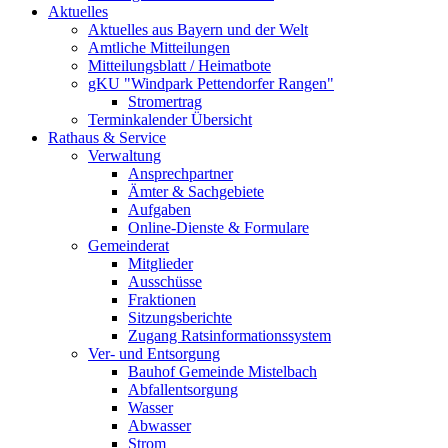
Aktuelles
Aktuelles aus Bayern und der Welt
Amtliche Mitteilungen
Mitteilungsblatt / Heimatbote
gKU "Windpark Pettendorfer Rangen"
Stromertrag
Terminkalender Übersicht
Rathaus & Service
Verwaltung
Ansprechpartner
Ämter & Sachgebiete
Aufgaben
Online-Dienste & Formulare
Gemeinderat
Mitglieder
Ausschüsse
Fraktionen
Sitzungsberichte
Zugang Ratsinformationssystem
Ver- und Entsorgung
Bauhof Gemeinde Mistelbach
Abfallentsorgung
Wasser
Abwasser
Strom