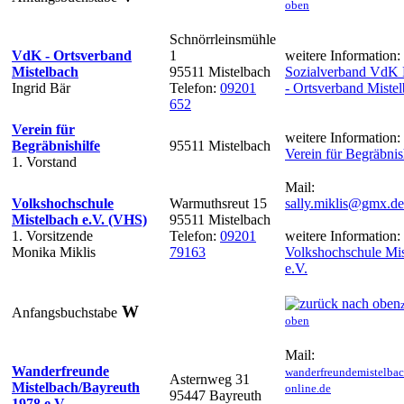
oben
Schnörrleinsmühle
VdK - Ortsverband
1
weitere Information:
Mistelbach
95511 Mistelbach
Sozialverband VdK 
Ingrid Bär
Telefon:
09201
- Ortsverband Miste
652
Verein für
weitere Information:
Begräbnishilfe
95511 Mistelbach
Verein für Begräbnis
1. Vorstand
Mail:
Volkshochschule
Warmuthsreut 15
sally.miklis@gmx.de
Mistelbach e.V. (VHS)
95511 Mistelbach
1. Vorsitzende
Telefon:
09201
weitere Information:
Monika Miklis
79163
Volkshochschule Mis
e.V.
W
Anfangsbuchstabe
oben
Mail:
Wanderfreunde
wanderfreundemistelba
Asternweg 31
Mistelbach/Bayreuth
online.de
95447 Bayreuth
1978 e.V.