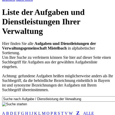
Liste der Aufgaben und
Dienstleistungen Ihrer
Verwaltung
Hier finden Sie alle
Aufgaben und Dienstleistungen der
Verwaltungsgemeinschaft Mistelbach
in alphabetischer
Sortierung.
Um Ihre Suche zu verfeinern können Sie hier auf dieser Seite einen
Suchbegriff für Aufgaben aus der gewählten Aufgabenliste
eingeben.
Achtung: gefundene Aufgaben heißen möglicherweise anders als Ihr
Suchbegriff, da die behördliche Bezeichnung einheitlich in Bayern
ist und synonyme Bezeichnungen der Aufgaben mit Ihrem
Suchbegriff übereinstimmen.
Z
A
B
D
E
F
G
H
I
J
K
L
M
O
P
R
S
T
V
W
ALLE