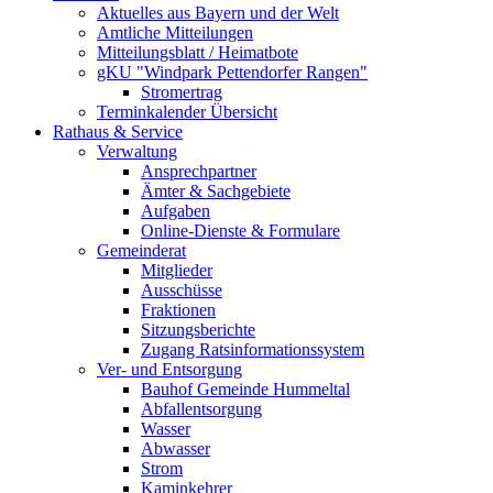
Aktuelles aus Bayern und der Welt
Amtliche Mitteilungen
Mitteilungsblatt / Heimatbote
gKU "Windpark Pettendorfer Rangen"
Stromertrag
Terminkalender Übersicht
Rathaus & Service
Verwaltung
Ansprechpartner
Ämter & Sachgebiete
Aufgaben
Online-Dienste & Formulare
Gemeinderat
Mitglieder
Ausschüsse
Fraktionen
Sitzungsberichte
Zugang Ratsinformationssystem
Ver- und Entsorgung
Bauhof Gemeinde Hummeltal
Abfallentsorgung
Wasser
Abwasser
Strom
Kaminkehrer