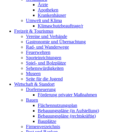
Ärzte
Apotheken
Krankenhäuser
Umwelt und Klima
Klimaschutzbeauftrage/r
Freizeit & Tourismus
Vereine und Verbände
Gastronomie und Übernachtung
Rad- und Wanderwege
Feuerwehren
Sporteinrichtungen
Spiel- und Bolzplätze
Sehenswürdigkeiten
Museen
Seite für die Jugend
Wirtschaft & Standort
Dorferneuerung
Förderung privater Maßnahmen
Bauen
Flächennutzungsplan
Bebauungspläne (in Aufstellung)
Bebauungspläne (rechtskräftig)
Bauplätze
Firmenverzeichnis
Post und Banken