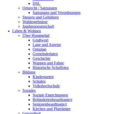
DSL
Ortsrecht / Satzungen
Satzungen und Verordnungen
Steuern und Gebühren
Wahlergebnisse
Jagdgenossenschaft
Leben & Wohnen
Über Hummeltal
Grußwort
Lage und Anreise
Ortsplan
Gemeindedaten
Geschichte
Wappen und Fahne
Historische Schulfotos
Bildung
Kindergarten
Schulen
Volkshochschule
Soziales
Soziale Einrichtungen
Behindertenbeauftragte/r
Seniorenbeauftragte/r
Kirchen und Pfarrämter
Gesundheit