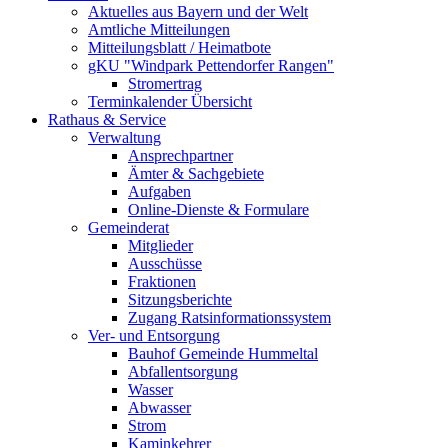
Aktuelles aus Bayern und der Welt
Amtliche Mitteilungen
Mitteilungsblatt / Heimatbote
gKU "Windpark Pettendorfer Rangen"
Stromertrag
Terminkalender Übersicht
Rathaus & Service
Verwaltung
Ansprechpartner
Ämter & Sachgebiete
Aufgaben
Online-Dienste & Formulare
Gemeinderat
Mitglieder
Ausschüsse
Fraktionen
Sitzungsberichte
Zugang Ratsinformationssystem
Ver- und Entsorgung
Bauhof Gemeinde Hummeltal
Abfallentsorgung
Wasser
Abwasser
Strom
Kaminkehrer