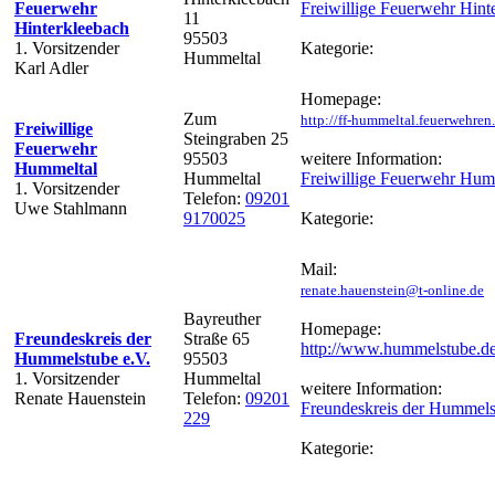
Feuerwehr
Freiwillige Feuerwehr Hint
11
Hinterkleebach
95503
1. Vorsitzender
Kategorie:
Hummeltal
Karl Adler
Homepage:
Zum
http://ff-hummeltal.feuerwehren
Freiwillige
Steingraben 25
Feuerwehr
95503
weitere Information:
Hummeltal
Hummeltal
Freiwillige Feuerwehr Hum
1. Vorsitzender
Telefon:
09201
Uwe Stahlmann
9170025
Kategorie:
Mail:
renate.hauenstein@t-online.de
Bayreuther
Homepage:
Freundeskreis der
Straße 65
http://www.hummelstube.d
Hummelstube e.V.
95503
1. Vorsitzender
Hummeltal
weitere Information:
Renate Hauenstein
Telefon:
09201
Freundeskreis der Hummels
229
Kategorie: