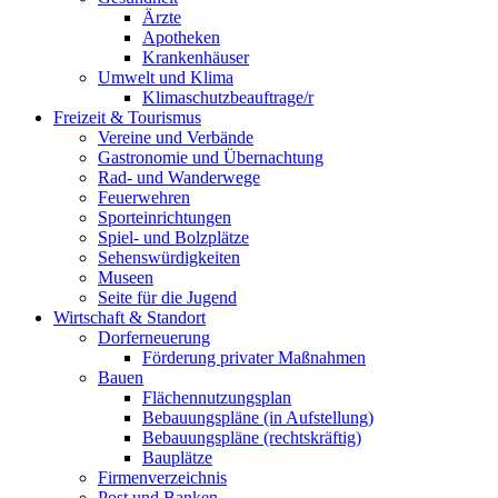
Ärzte
Apotheken
Krankenhäuser
Umwelt und Klima
Klimaschutzbeauftrage/r
Freizeit & Tourismus
Vereine und Verbände
Gastronomie und Übernachtung
Rad- und Wanderwege
Feuerwehren
Sporteinrichtungen
Spiel- und Bolzplätze
Sehenswürdigkeiten
Museen
Seite für die Jugend
Wirtschaft & Standort
Dorferneuerung
Förderung privater Maßnahmen
Bauen
Flächennutzungsplan
Bebauungspläne (in Aufstellung)
Bebauungspläne (rechtskräftig)
Bauplätze
Firmenverzeichnis
Post und Banken