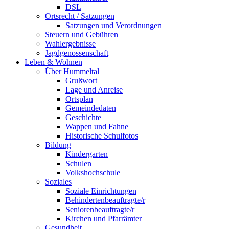
DSL
Ortsrecht / Satzungen
Satzungen und Verordnungen
Steuern und Gebühren
Wahlergebnisse
Jagdgenossenschaft
Leben & Wohnen
Über Hummeltal
Grußwort
Lage und Anreise
Ortsplan
Gemeindedaten
Geschichte
Wappen und Fahne
Historische Schulfotos
Bildung
Kindergarten
Schulen
Volkshochschule
Soziales
Soziale Einrichtungen
Behindertenbeauftragte/r
Seniorenbeauftragte/r
Kirchen und Pfarrämter
Gesundheit