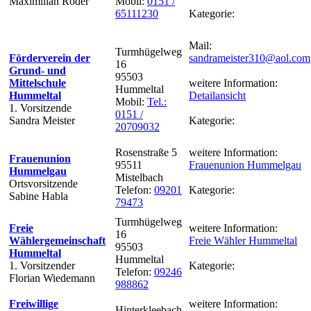
Maximilian Röder
Mobil:
0151 /
65111230
Kategorie:
Mail:
Turmhügelweg
Förderverein der
sandrameister310@aol.com
16
Grund- und
95503
Mittelschule
weitere Information:
Hummeltal
Hummeltal
Detailansicht
Mobil:
Tel.:
1. Vorsitzende
0151 /
Sandra Meister
Kategorie:
20709032
Rosenstraße 5
weitere Information:
Frauenunion
95511
Frauenunion Hummelgau
Hummelgau
Mistelbach
Ortsvorsitzende
Telefon:
09201
Kategorie:
Sabine Habla
79473
Turmhügelweg
Freie
weitere Information:
16
Wählergemeinschaft
Freie Wähler Hummeltal
95503
Hummeltal
Hummeltal
1. Vorsitzender
Kategorie:
Telefon:
09246
Florian Wiedemann
988862
Freiwillige
weitere Information:
Hinterkleebach