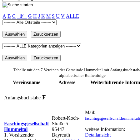
F
A
B
C
G
H
J
K
M
S
U
V
ALLE
Tabelle mit den 7 Vereinen der Gemeinde Hummeltal mit Anfangsbuchsta
alphabetischer Reihenfolge
Vereinsname
Adresse
Weiterführende Inform
F
Anfangsbuchstabe
Mail:
Robert-Koch-
faschingsgesellschafthummelta
Faschingsgesellschaft
Straße 5
Hummeltal
95447
weitere Information:
1. Vorsitzender
Bayreuth
Detailansicht