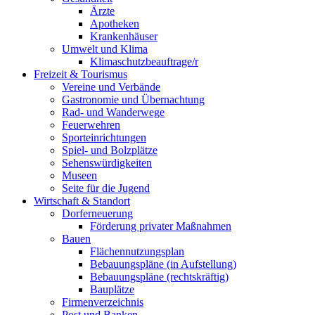
Ärzte
Apotheken
Krankenhäuser
Umwelt und Klima
Klimaschutzbeauftrage/r
Freizeit & Tourismus
Vereine und Verbände
Gastronomie und Übernachtung
Rad- und Wanderwege
Feuerwehren
Sporteinrichtungen
Spiel- und Bolzplätze
Sehenswürdigkeiten
Museen
Seite für die Jugend
Wirtschaft & Standort
Dorferneuerung
Förderung privater Maßnahmen
Bauen
Flächennutzungsplan
Bebauungspläne (in Aufstellung)
Bebauungspläne (rechtskräftig)
Bauplätze
Firmenverzeichnis
Post und Banken