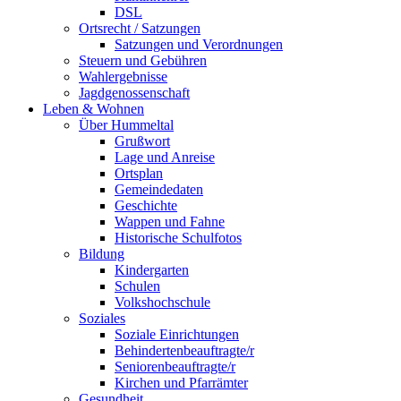
DSL
Ortsrecht / Satzungen
Satzungen und Verordnungen
Steuern und Gebühren
Wahlergebnisse
Jagdgenossenschaft
Leben & Wohnen
Über Hummeltal
Grußwort
Lage und Anreise
Ortsplan
Gemeindedaten
Geschichte
Wappen und Fahne
Historische Schulfotos
Bildung
Kindergarten
Schulen
Volkshochschule
Soziales
Soziale Einrichtungen
Behindertenbeauftragte/r
Seniorenbeauftragte/r
Kirchen und Pfarrämter
Gesundheit