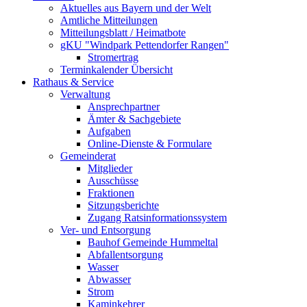
Aktuelles aus Bayern und der Welt
Amtliche Mitteilungen
Mitteilungsblatt / Heimatbote
gKU "Windpark Pettendorfer Rangen"
Stromertrag
Terminkalender Übersicht
Rathaus & Service
Verwaltung
Ansprechpartner
Ämter & Sachgebiete
Aufgaben
Online-Dienste & Formulare
Gemeinderat
Mitglieder
Ausschüsse
Fraktionen
Sitzungsberichte
Zugang Ratsinformationssystem
Ver- und Entsorgung
Bauhof Gemeinde Hummeltal
Abfallentsorgung
Wasser
Abwasser
Strom
Kaminkehrer