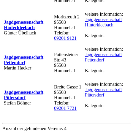
Hummeltal
Kategorie:
weitere Information:
Moritzreuth 2
Jagdgenossenschaft
Jagdgenossenschaft
95503
Hinterkleebach
Hinterkleebach
Hummeltal
Günter Übelhack
Telefon:
Kategorie:
09201 9121
weitere Information:
Pottensteiner
Jagdgenossenschaft
Jagdgenossenschaft
Str. 43
Pettendorf
Pettendorf
95503
Martin Hacker
Hummeltal
Kategorie:
weitere Information:
Breite Gasse 1
Jagdgenossenschaft
Jagdgenossenschaft
95503
Pittersdorf
Pittersdorf
Hummeltal
Stefan Böhner
Telefon:
Kategorie:
09201 7721
Anzahl der gefundenen Vereine: 4