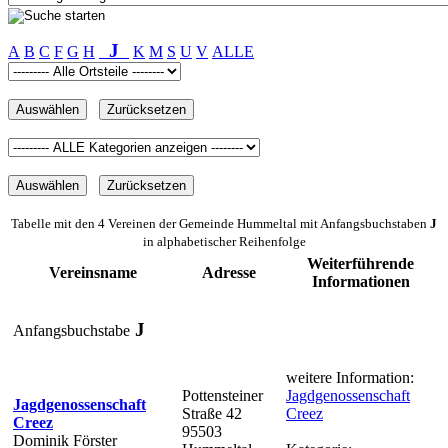
J
A
B
C
F
G
H
K
M
S
U
V
ALLE
Tabelle mit den 4 Vereinen der Gemeinde Hummeltal mit Anfangsbuchstaben
J
in alphabetischer Reihenfolge
Weiterführende
Vereinsname
Adresse
Informationen
J
Anfangsbuchstabe
weitere Information:
Pottensteiner
Jagdgenossenschaft
Jagdgenossenschaft
Straße 42
Creez
Creez
95503
Dominik Förster