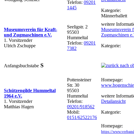
Telefon:
09201
1445
Kategorie:
Männerballett
weitere Informati
Seeligstr. 2
Museumsverein für Kraft-
Museumsverein fü
95503
und Zugmaschinen e.V.
Zugmaschinen e.
Hummeltal
1. Vorsitzender
Telefon:
09201
Ulrich Zschuppe
Kategorie:
7382
S
Anfangsbuchstabe
Pottensteiner
Homepage:
Str. 30
www.bogenschies
Schützengilde Hummeltal
95503
1964 e.V.
Hummeltal
weitere Informati
1. Vorsitzender
Telefon:
Detailansicht
Matthias Hagen
09201/918562
Mobil:
Kategorie:
0151/62522176
Homepage:
https://www.verban