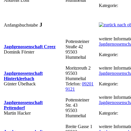
Andreas Löhr
Hummeltal
Kategorie:
J
Anfangsbuchstabe
weitere Informati
Pottensteiner
Jagdgenossenscha
Jagdgenossenschaft Creez
Straße 42
Dominik Förster
95503
Kategorie:
Hummeltal
Moritzreuth 2
weitere Informati
Jagdgenossenschaft
95503
Jagdgenossenscha
Hinterkleebach
Hummeltal
Günter Übelhack
Telefon:
09201
Kategorie:
9121
weitere Informati
Pottensteiner
Jagdgenossenschaft
Jagdgenossenscha
Str. 43
Pettendorf
95503
Martin Hacker
Kategorie:
Hummeltal
Breite Gasse 1
weitere Informati