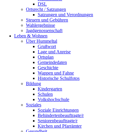
DSL
Ortsrecht / Satzungen
Satzungen und Verordnungen
Steuern und Gebühren
Wahlergebnisse
Jagdgenossenschaft
Leben & Wohnen
Über Hummeltal
Grußwort
Lage und Anreise
Ortsplan
Gemeindedaten
Geschichte
Wappen und Fahne
Historische Schulfotos
Bildung
Kindergarten
Schulen
Volkshochschule
Soziales
Soziale Einrichtungen
Behindertenbeauftragte/r
Seniorenbeauftragte/r
Kirchen und Pfarrämter
Gesundheit