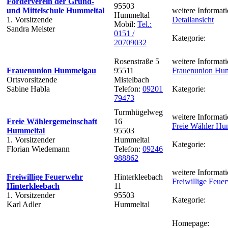
Förderverein der Grund-
95503
und Mittelschule Hummeltal
weitere Informati
Hummeltal
1. Vorsitzende
Detailansicht
Mobil:
Tel.:
Sandra Meister
0151 /
Kategorie:
20709032
Rosenstraße 5
weitere Informati
Frauenunion Hummelgau
95511
Frauenunion Hu
Ortsvorsitzende
Mistelbach
Sabine Habla
Telefon:
09201
Kategorie:
79473
Turmhügelweg
weitere Informati
Freie Wählergemeinschaft
16
Freie Wähler Hu
Hummeltal
95503
1. Vorsitzender
Hummeltal
Kategorie:
Florian Wiedemann
Telefon:
09246
988862
weitere Informati
Freiwillige Feuerwehr
Hinterkleebach
Freiwillige Feue
Hinterkleebach
11
1. Vorsitzender
95503
Kategorie:
Karl Adler
Hummeltal
Homepage: