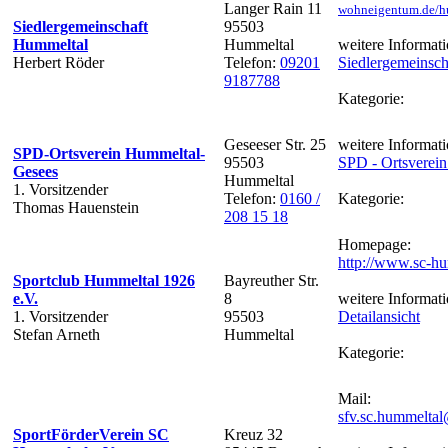
Langer Rain 11
wohneigentum.de/h
Siedlergemeinschaft
95503
Hummeltal
Hummeltal
weitere Informati
Herbert Röder
Telefon:
09201
Siedlergemeinsch
9187788
Kategorie:
Geseeser Str. 25
weitere Informati
SPD-Ortsverein Hummeltal-
95503
SPD - Ortsverei
Gesees
Hummeltal
1. Vorsitzender
Telefon:
0160 /
Kategorie:
Thomas Hauenstein
208 15 18
Homepage:
http://www.sc-hu
Sportclub Hummeltal 1926
Bayreuther Str.
e.V.
8
weitere Informati
1. Vorsitzender
95503
Detailansicht
Stefan Arneth
Hummeltal
Kategorie:
Mail:
sfv.sc.hummelta
SportFörderVerein SC
Kreuz 32