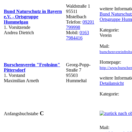
Waldstraße 1
weitere Informati
Bund Naturschutz in Bayern
95511
Bund Naturschutz
e.V. - Ortsgruppe
Mistelbach
Ortsgruppe Hum
Hummelgau
Telefon:
09201
1. Vorsitzende
799998
Kategorie:
Andrea Dietrich
Mobil:
0163
Verein
7984416
Mail:
burschenvereinfro
Homepage:
Burschenverein "Frohsinn"
Georg-Popp-
http://www.burschen
Pittersdorf
Straße 7
1. Vorstand
95503
weitere Informati
Maximilian Arneth
Hummeltal
Detailansicht
Kategorie:
C
Anfangsbuchstabe
Mail: