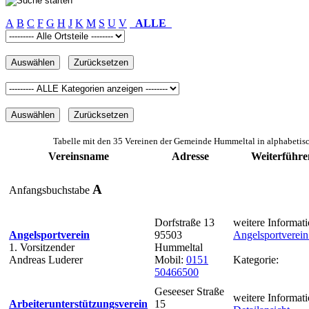
A
B
C
F
G
H
J
K
M
S
U
V
ALLE
Tabelle mit den 35 Vereinen der Gemeinde Hummeltal in alphabetis
Vereinsname
Adresse
Weiterführe
A
Anfangsbuchstabe
Dorfstraße 13
weitere Informati
Angelsportverein
95503
Angelsportverei
1. Vorsitzender
Hummeltal
Andreas Luderer
Mobil:
0151
Kategorie:
50466500
Geseeser Straße
weitere Informati
Arbeiterunterstützungsverein
15