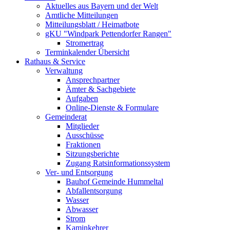
Aktuelles aus Bayern und der Welt
Amtliche Mitteilungen
Mitteilungsblatt / Heimatbote
gKU "Windpark Pettendorfer Rangen"
Stromertrag
Terminkalender Übersicht
Rathaus & Service
Verwaltung
Ansprechpartner
Ämter & Sachgebiete
Aufgaben
Online-Dienste & Formulare
Gemeinderat
Mitglieder
Ausschüsse
Fraktionen
Sitzungsberichte
Zugang Ratsinformationssystem
Ver- und Entsorgung
Bauhof Gemeinde Hummeltal
Abfallentsorgung
Wasser
Abwasser
Strom
Kaminkehrer