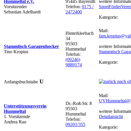
Hummeltal e.V.
95445 Bayreuth
weitere Informati
Vorsitzender
Telefon:
0175 /
SportFörderVere
Sebastian Adelhardt
2472400
Kategorie:
Mail:
Hinterkleebach
fam.kropius@ya
34
95503
Stammtisch Garagenhocker
weitere Informati
Hummeltal
Tino Kropius
Stammtisch Gara
Telefon:
(09246)
Kategorie:
9889174
U
Anfangsbuchstabe
Mail:
UVHummeltal@
Dr.-Roß-Str. 8
Unterstützungsverein
95503
Hummeltal
weitere Informati
Hummeltal
1. Vorsitzende
Detailansicht
Telefon:
Andrea Rau
09201/355
Kategorie: