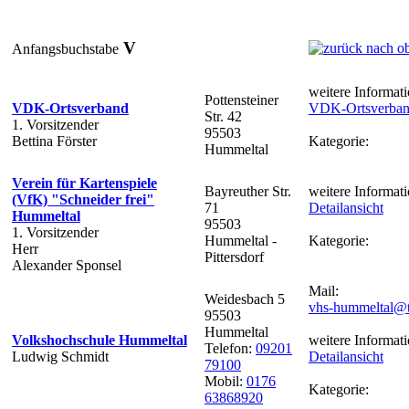
V
Anfangsbuchstabe
weitere Informati
Pottensteiner
VDK-Ortsverband
VDK-Ortsverba
Str. 42
1. Vorsitzender
95503
Bettina Förster
Kategorie:
Hummeltal
Verein für Kartenspiele
Bayreuther Str.
weitere Informati
(VfK) "Schneider frei"
71
Detailansicht
Hummeltal
95503
1. Vorsitzender
Hummeltal -
Kategorie:
Herr
Pittersdorf
Alexander Sponsel
Mail:
Weidesbach 5
vhs-hummeltal@t
95503
Hummeltal
Volkshochschule Hummeltal
weitere Informati
Telefon:
09201
Ludwig Schmidt
Detailansicht
79100
Mobil:
0176
Kategorie:
63868920