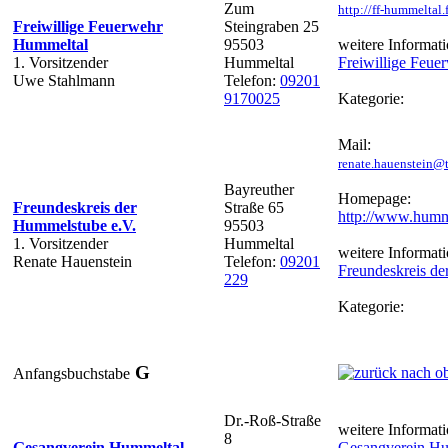
Zum
http://ff-hummeltal
Freiwillige Feuerwehr
Steingraben 25
Hummeltal
95503
weitere Informati
1. Vorsitzender
Hummeltal
Freiwillige Feu
Uwe Stahlmann
Telefon:
09201
9170025
Kategorie:
Mail:
renate.hauenstein@t
Bayreuther
Homepage:
Freundeskreis der
Straße 65
http://www.humm
Hummelstube e.V.
95503
1. Vorsitzender
Hummeltal
weitere Informati
Renate Hauenstein
Telefon:
09201
Freundeskreis de
229
Kategorie:
G
Anfangsbuchstabe
Dr.-Roß-Straße
weitere Informati
8
Gesangverein Hummeltal
Gesangverein Hu