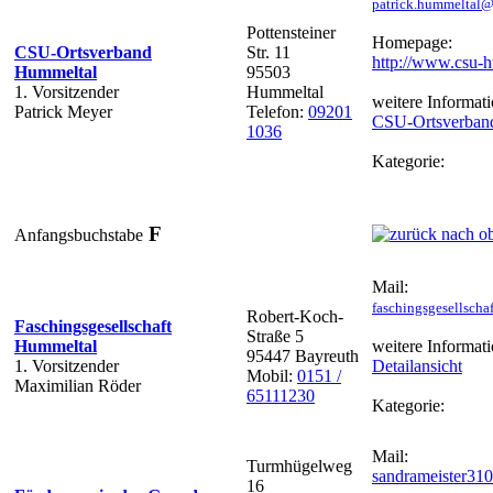
patrick.hummeltal
Pottensteiner
Homepage:
CSU-Ortsverband
Str. 11
http://www.csu-
Hummeltal
95503
1. Vorsitzender
Hummeltal
weitere Informati
Patrick Meyer
Telefon:
09201
CSU-Ortsverban
1036
Kategorie:
F
Anfangsbuchstabe
Mail:
faschingsgesellsch
Robert-Koch-
Faschingsgesellschaft
Straße 5
Hummeltal
weitere Informati
95447 Bayreuth
1. Vorsitzender
Detailansicht
Mobil:
0151 /
Maximilian Röder
65111230
Kategorie:
Mail:
Turmhügelweg
sandrameister31
16