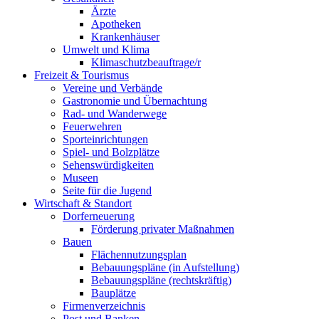
Ärzte
Apotheken
Krankenhäuser
Umwelt und Klima
Klimaschutzbeauftrage/r
Freizeit & Tourismus
Vereine und Verbände
Gastronomie und Übernachtung
Rad- und Wanderwege
Feuerwehren
Sporteinrichtungen
Spiel- und Bolzplätze
Sehenswürdigkeiten
Museen
Seite für die Jugend
Wirtschaft & Standort
Dorferneuerung
Förderung privater Maßnahmen
Bauen
Flächennutzungsplan
Bebauungspläne (in Aufstellung)
Bebauungspläne (rechtskräftig)
Bauplätze
Firmenverzeichnis
Post und Banken