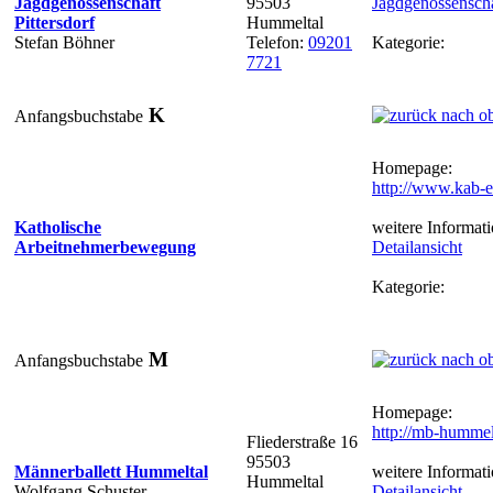
Jagdgenossenschaft
95503
Jagdgenossenschaf
Pittersdorf
Hummeltal
Stefan Böhner
Telefon:
09201
Kategorie:
7721
K
Anfangsbuchstabe
Homepage:
http://www.kab-e
Katholische
weitere Informati
Arbeitnehmerbewegung
Detailansicht
Kategorie:
M
Anfangsbuchstabe
Homepage:
http://mb-hummel
Fliederstraße 16
95503
Männerballett Hummeltal
weitere Informati
Hummeltal
Wolfgang Schuster
Detailansicht