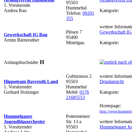
95503
1. Vorsitzende
Hummeltal
Andrea Rau
Kategorie:
Telefon:
09201
355
weitere Informati
Plösen 7
Gewerkschaft IG
Gewerkschaft IG Bau
95490
Armin Bärnreuther
Mistelgau
Kategorie:
H
Anfangsbuchstabe
Gubitzmoss 2
weitere Informati
Hippoteam Bayreuth Land
95503
Detailansicht
1. Vorsitzender
Hummeltal
Gerhard Holzinger
Mobil:
0176
Kategorie:
21685553
Homepage:
http://www.hummelg
Hummelgauer
Pottensteiner
Jugendblasorchester
Str. 13 a
weitere Informati
1. Vorsitzender
95503
Hummelgauer Jug