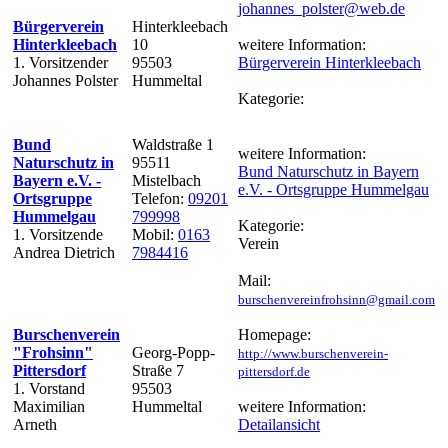
johannes_polster@web.de
Bürgerverein
Hinterkleebach
Hinterkleebach
10
weitere Information:
1. Vorsitzender
95503
Bürgerverein Hinterkleebach
Johannes Polster
Hummeltal
Kategorie:
Bund
Waldstraße 1
weitere Information:
Naturschutz in
95511
Bund Naturschutz in Bayern
Bayern e.V. -
Mistelbach
e.V. - Ortsgruppe Hummelgau
Ortsgruppe
Telefon:
09201
Hummelgau
799998
Kategorie:
1. Vorsitzende
Mobil:
0163
Verein
Andrea Dietrich
7984416
Mail:
burschenvereinfrohsinn@gmail.com
Burschenverein
Homepage:
"Frohsinn"
Georg-Popp-
http://www.burschenverein-
Pittersdorf
Straße 7
pittersdorf.de
1. Vorstand
95503
Maximilian
Hummeltal
weitere Information:
Arneth
Detailansicht