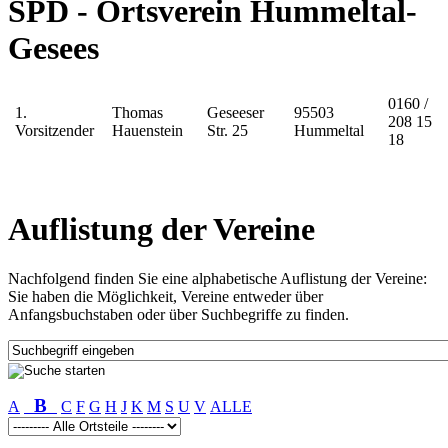
SPD - Ortsverein Hummeltal-
Gesees
0160 /
1.
Thomas
Geseeser
95503
208 15
Vorsitzender
Hauenstein
Str. 25
Hummeltal
18
Auflistung der Vereine
Nachfolgend finden Sie eine alphabetische Auflistung der Vereine:
Sie haben die Möglichkeit, Vereine entweder über
Anfangsbuchstaben oder über Suchbegriffe zu finden.
B
A
C
F
G
H
J
K
M
S
U
V
ALLE