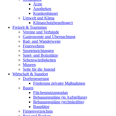
Ärzte
Apotheken
Krankenhäuser
Umwelt und Klima
Klimaschutzbeauftrage/r
Freizeit & Tourismus
Vereine und Verbände
Gastronomie und Übernachtung
Rad- und Wanderwege
Feuerwehren
Sporteinrichtungen
Spiel- und Bolzplätze
Sehenswürdigkeiten
Museen
Seite für die Jugend
Wirtschaft & Standort
Dorferneuerung
Förderung privater Maßnahmen
Bauen
Flächennutzungsplan
Bebauungspläne (in Aufstellung)
Bebauungspläne (rechtskräftig)
Bauplätze
Firmenverzeichnis
Post und Banken