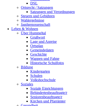
DSL
Ortsrecht / Satzungen
Satzungen und Verordnungen
Steuern und Gebühren
Wahlergebnisse
Jagdgenossenschaft
Leben & Wohnen
Über Hummeltal
Grußwort
Lage und Anreise
Ortsplan
Gemeindedaten
Geschichte
Wappen und Fahne
Historische Schulfotos
Bildung
Kindergarten
Schulen
Volkshochschule
Soziales
Soziale Einrichtungen
Behindertenbeauftragte/r
Seniorenbeauftragte/r
Kirchen und Pfarrämter
Gesundheit