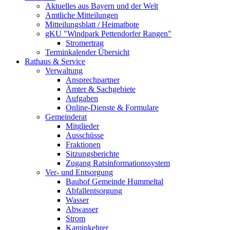
Aktuelles aus Bayern und der Welt
Amtliche Mitteilungen
Mitteilungsblatt / Heimatbote
gKU "Windpark Pettendorfer Rangen"
Stromertrag
Terminkalender Übersicht
Rathaus & Service
Verwaltung
Ansprechpartner
Ämter & Sachgebiete
Aufgaben
Online-Dienste & Formulare
Gemeinderat
Mitglieder
Ausschüsse
Fraktionen
Sitzungsberichte
Zugang Ratsinformationssystem
Ver- und Entsorgung
Bauhof Gemeinde Hummeltal
Abfallentsorgung
Wasser
Abwasser
Strom
Kaminkehrer