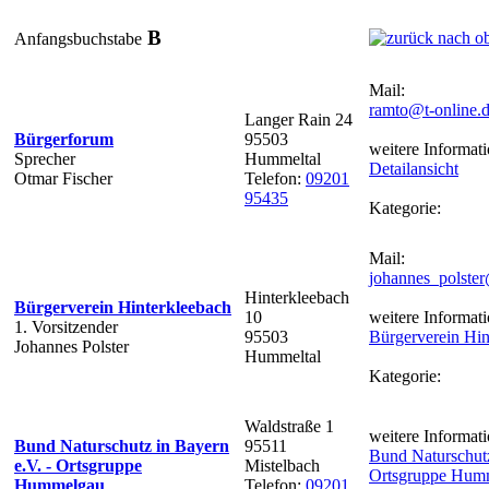
B
Anfangsbuchstabe
Mail:
ramto@t-online.
Langer Rain 24
Bürgerforum
95503
weitere Informati
Sprecher
Hummeltal
Detailansicht
Otmar Fischer
Telefon:
09201
95435
Kategorie:
Mail:
johannes_polste
Hinterkleebach
Bürgerverein Hinterkleebach
10
weitere Informati
1. Vorsitzender
95503
Bürgerverein Hin
Johannes Polster
Hummeltal
Kategorie:
Waldstraße 1
weitere Informati
Bund Naturschutz in Bayern
95511
Bund Naturschutz
e.V. - Ortsgruppe
Mistelbach
Ortsgruppe Hum
Hummelgau
Telefon:
09201