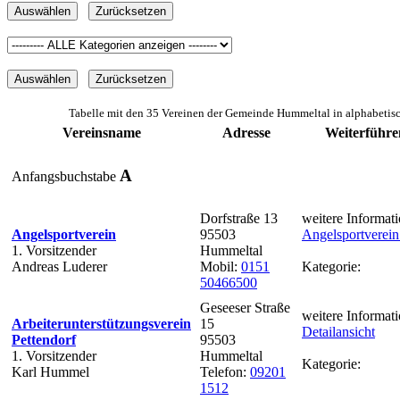
Tabelle mit den 35 Vereinen der Gemeinde Hummeltal in alphabetis
Vereinsname
Adresse
Weiterführe
A
Anfangsbuchstabe
Dorfstraße 13
weitere Informati
Angelsportverein
95503
Angelsportverei
1. Vorsitzender
Hummeltal
Andreas Luderer
Mobil:
0151
Kategorie:
50466500
Geseeser Straße
weitere Informati
Arbeiterunterstützungsverein
15
Detailansicht
Pettendorf
95503
1. Vorsitzender
Hummeltal
Kategorie:
Karl Hummel
Telefon:
09201
1512