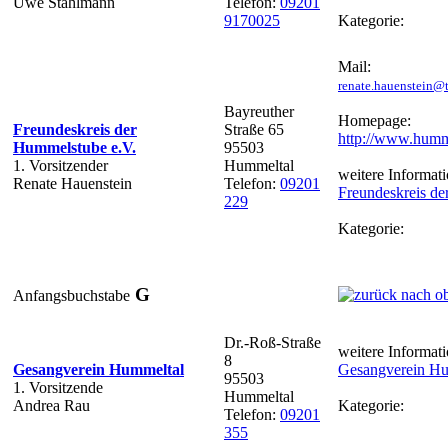
Uwe Stahlmann
Telefon:
09201
9170025
Kategorie:
Mail:
renate.hauenstein@t
Bayreuther
Homepage:
Freundeskreis der
Straße 65
http://www.humm
Hummelstube e.V.
95503
1. Vorsitzender
Hummeltal
weitere Informati
Renate Hauenstein
Telefon:
09201
Freundeskreis de
229
Kategorie:
G
Anfangsbuchstabe
Dr.-Roß-Straße
weitere Informati
8
Gesangverein Hummeltal
Gesangverein Hu
95503
1. Vorsitzende
Hummeltal
Andrea Rau
Kategorie:
Telefon:
09201
355