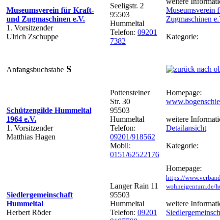
weitere Informati
Seeligstr. 2
Museumsverein für Kraft-
Museumsverein fü
95503
und Zugmaschinen e.V.
Zugmaschinen e.
Hummeltal
1. Vorsitzender
Telefon:
09201
Ulrich Zschuppe
Kategorie:
7382
S
Anfangsbuchstabe
Pottensteiner
Homepage:
Str. 30
www.bogenschies
Schützengilde Hummeltal
95503
1964 e.V.
Hummeltal
weitere Informati
1. Vorsitzender
Telefon:
Detailansicht
Matthias Hagen
09201/918562
Mobil:
Kategorie:
0151/62522176
Homepage:
https://www.verban
Langer Rain 11
wohneigentum.de/h
Siedlergemeinschaft
95503
Hummeltal
Hummeltal
weitere Informati
Herbert Röder
Telefon:
09201
Siedlergemeinsch