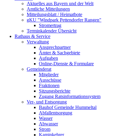
Aktuelles aus Bayern und der Welt
Amtliche Mitteilungen
Mitteilungsblatt / Heimatbote
gKU "Windpark Pettendorfer Rangen"
Stromertrag
Terminkalender Übersicht
Rathaus & Service
Verwaltung
Ansprechpartner
Ämter & Sachgebiete
Aufgaben
Online-Dienste & Formulare
Gemeinderat
Mitglieder
Ausschüsse
Fraktionen
Sitzungsberichte
Zugang Ratsinformationssystem
Ver- und Entsorgung
Bauhof Gemeinde Hummeltal
Abfallentsorgung
Wasser
Abwasser
Strom
Kaminkehrer