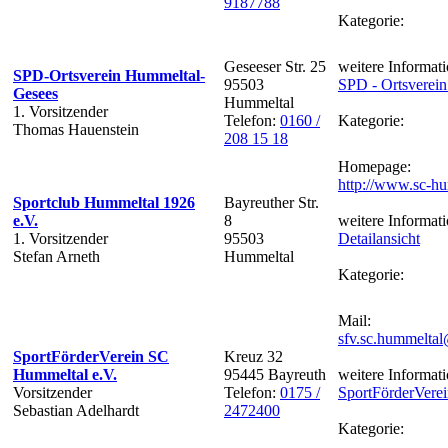
9187788
Kategorie:
Geseeser Str. 25
weitere Informati
SPD-Ortsverein Hummeltal-
95503
SPD - Ortsverei
Gesees
Hummeltal
1. Vorsitzender
Telefon:
0160 /
Kategorie:
Thomas Hauenstein
208 15 18
Homepage:
http://www.sc-hu
Sportclub Hummeltal 1926
Bayreuther Str.
e.V.
8
weitere Informati
1. Vorsitzender
95503
Detailansicht
Stefan Arneth
Hummeltal
Kategorie:
Mail:
sfv.sc.hummelta
SportFörderVerein SC
Kreuz 32
Hummeltal e.V.
95445 Bayreuth
weitere Informati
Vorsitzender
Telefon:
0175 /
SportFörderVere
Sebastian Adelhardt
2472400
Kategorie: