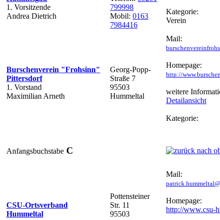
1. Vorsitzende
799998
Kategorie:
Andrea Dietrich
Mobil:
0163
Verein
7984416
Mail:
burschenvereinfro
Homepage:
Burschenverein "Frohsinn"
Georg-Popp-
http://www.burschen
Pittersdorf
Straße 7
1. Vorstand
95503
weitere Informati
Maximilian Arneth
Hummeltal
Detailansicht
Kategorie:
C
Anfangsbuchstabe
Mail:
patrick.hummeltal
Pottensteiner
Homepage:
CSU-Ortsverband
Str. 11
http://www.csu-
Hummeltal
95503