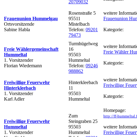
20709032
Rosenstraße 5
weitere Informati
Frauenunion Hummelgau
95511
Frauenunion Hu
Ortsvorsitzende
Mistelbach
Sabine Habla
Telefon:
09201
Kategorie:
79473
Turmhügelweg
weitere Informati
Freie Wählergemeinschaft
16
Freie Wähler Hu
Hummeltal
95503
1. Vorsitzender
Hummeltal
Kategorie:
Florian Wiedemann
Telefon:
09246
988862
weitere Informati
Freiwillige Feuerwehr
Hinterkleebach
Freiwillige Feue
Hinterkleebach
11
1. Vorsitzender
95503
Kategorie:
Karl Adler
Hummeltal
Homepage:
Zum
http://ff-hummeltal
Freiwillige Feuerwehr
Steingraben 25
Hummeltal
95503
weitere Informati
1. Vorsitzender
Hummeltal
Freiwillige Feu