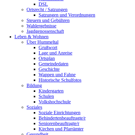
DSL
Ortsrecht / Satzungen
Satzungen und Verordnungen
Steuern und Gebühren
Wahlergebnisse
Jagdgenossenschaft
Leben & Wohnen
Über Hummeltal
Grußwort
Lage und Anreise
Ortsplan
Gemeindedaten
Geschichte
Wappen und Fahne
Historische Schulfotos
Bildung
Kindergarten
Schulen
Volkshochschule
Soziales
Soziale Einrichtungen
Behindertenbeauftragte/r
Seniorenbeauftragte/r
Kirchen und Pfarrämter
Gesundheit