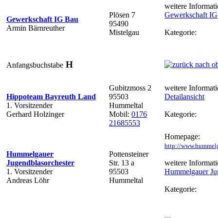
weitere Informati
Plösen 7
Gewerkschaft IG
Gewerkschaft IG Bau
95490
Armin Bärnreuther
Mistelgau
Kategorie:
H
Anfangsbuchstabe
Gubitzmoss 2
weitere Informati
Hippoteam Bayreuth Land
95503
Detailansicht
1. Vorsitzender
Hummeltal
Gerhard Holzinger
Mobil:
0176
Kategorie:
21685553
Homepage:
http://www.hummelg
Hummelgauer
Pottensteiner
Jugendblasorchester
Str. 13 a
weitere Informati
1. Vorsitzender
95503
Hummelgauer Jug
Andreas Löhr
Hummeltal
Kategorie: