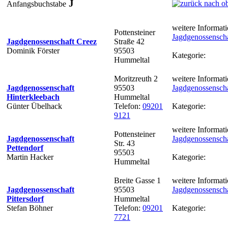
J
Anfangsbuchstabe
weitere Informati
Pottensteiner
Jagdgenossenscha
Jagdgenossenschaft Creez
Straße 42
Dominik Förster
95503
Kategorie:
Hummeltal
Moritzreuth 2
weitere Informati
Jagdgenossenschaft
95503
Jagdgenossenscha
Hinterkleebach
Hummeltal
Günter Übelhack
Telefon:
09201
Kategorie:
9121
weitere Informati
Pottensteiner
Jagdgenossenschaft
Jagdgenossenscha
Str. 43
Pettendorf
95503
Martin Hacker
Kategorie:
Hummeltal
Breite Gasse 1
weitere Informati
Jagdgenossenschaft
95503
Jagdgenossenschaf
Pittersdorf
Hummeltal
Stefan Böhner
Telefon:
09201
Kategorie:
7721