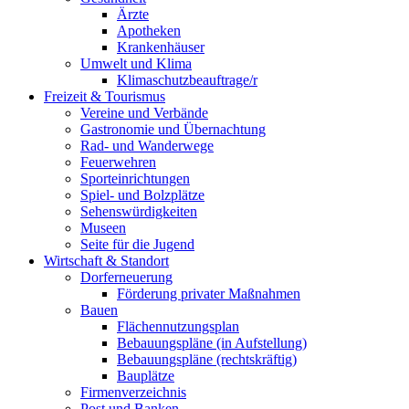
Ärzte
Apotheken
Krankenhäuser
Umwelt und Klima
Klimaschutzbeauftrage/r
Freizeit & Tourismus
Vereine und Verbände
Gastronomie und Übernachtung
Rad- und Wanderwege
Feuerwehren
Sporteinrichtungen
Spiel- und Bolzplätze
Sehenswürdigkeiten
Museen
Seite für die Jugend
Wirtschaft & Standort
Dorferneuerung
Förderung privater Maßnahmen
Bauen
Flächennutzungsplan
Bebauungspläne (in Aufstellung)
Bebauungspläne (rechtskräftig)
Bauplätze
Firmenverzeichnis
Post und Banken