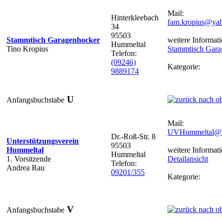
Mail:
Hinterkleebach
fam.kropius@ya
34
95503
Stammtisch Garagenhocker
weitere Informati
Hummeltal
Tino Kropius
Stammtisch Gara
Telefon:
(09246)
Kategorie:
9889174
U
Anfangsbuchstabe
Mail:
UVHummeltal@
Dr.-Roß-Str. 8
Unterstützungsverein
95503
Hummeltal
weitere Informati
Hummeltal
1. Vorsitzende
Detailansicht
Telefon:
Andrea Rau
09201/355
Kategorie:
V
Anfangsbuchstabe