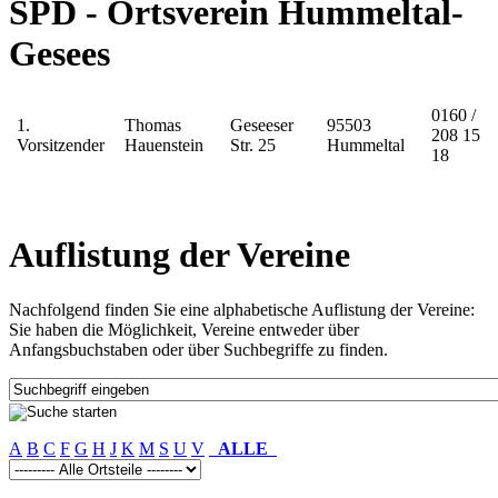
SPD - Ortsverein Hummeltal-
Gesees
0160 /
1.
Thomas
Geseeser
95503
208 15
Vorsitzender
Hauenstein
Str. 25
Hummeltal
18
Auflistung der Vereine
Nachfolgend finden Sie eine alphabetische Auflistung der Vereine:
Sie haben die Möglichkeit, Vereine entweder über
Anfangsbuchstaben oder über Suchbegriffe zu finden.
A
B
C
F
G
H
J
K
M
S
U
V
ALLE