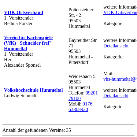
weitere Informati
Pottensteiner
VDK-Ortsverband
VDK-Ortsverba
Str. 42
1. Vorsitzender
95503
Bettina Förster
Kategorie:
Hummeltal
Verein für Kartenspiele
Bayreuther Str.
weitere Informati
(VfK) "Schneider frei"
71
Detailansicht
Hummeltal
95503
1. Vorsitzender
Hummeltal -
Kategorie:
Herr
Pittersdorf
Alexander Sponsel
Mail:
Weidesbach 5
vhs-hummeltal@t
95503
Hummeltal
Volkshochschule Hummeltal
weitere Informati
Telefon:
09201
Ludwig Schmidt
Detailansicht
79100
Mobil:
0176
Kategorie:
63868920
Anzahl der gefundenen Vereine: 35