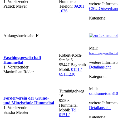
1. Vorsitzender
Hummeltal
weitere Informati
Patrick Meyer
Telefon:
09201
CSU-Ortsverban
1036
Kategorie:
F
Anfangsbuchstabe
Mail:
faschingsgesellsch
Robert-Koch-
Faschingsgesellschaft
Straße 5
Hummeltal
weitere Informati
95447 Bayreuth
1. Vorsitzender
Detailansicht
Mobil:
0151 /
Maximilian Röder
65111230
Kategorie:
Mail:
Turmhügelweg
sandrameister31
16
Förderverein der Grund-
95503
und Mittelschule Hummeltal
weitere Informati
Hummeltal
1. Vorsitzende
Detailansicht
Mobil:
Tel.:
Sandra Meister
0151 /
Kategorie: