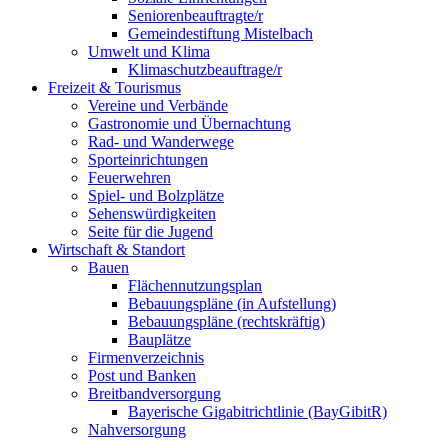
Seniorenbeauftragte/r
Gemeindestiftung Mistelbach
Umwelt und Klima
Klimaschutzbeauftrage/r
Freizeit & Tourismus
Vereine und Verbände
Gastronomie und Übernachtung
Rad- und Wanderwege
Sporteinrichtungen
Feuerwehren
Spiel- und Bolzplätze
Sehenswürdigkeiten
Seite für die Jugend
Wirtschaft & Standort
Bauen
Flächennutzungsplan
Bebauungspläne (in Aufstellung)
Bebauungspläne (rechtskräftig)
Bauplätze
Firmenverzeichnis
Post und Banken
Breitbandversorgung
Bayerische Gigabitrichtlinie (BayGibitR)
Nahversorgung