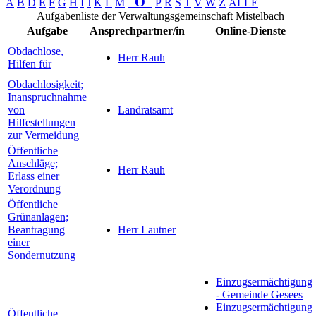
O
A
B
D
E
F
G
H
I
J
K
L
M
P
R
S
T
V
W
Z
ALLE
Aufgabenliste der Verwaltungsgemeinschaft Mistelbach
Aufgabe
Ansprechpartner/in
Online-Dienste
Obdachlose,
Herr Rauh
Hilfen für
Obdachlosigkeit;
Inanspruchnahme
von
Landratsamt
Hilfestellungen
zur Vermeidung
Öffentliche
Anschläge;
Herr Rauh
Erlass einer
Verordnung
Öffentliche
Grünanlagen;
Beantragung
Herr Lautner
einer
Sondernutzung
Einzugsermächtigung
- Gemeinde Gesees
Einzugsermächtigung
Öffentliche