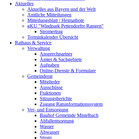
Aktuelles
Aktuelles aus Bayern und der Welt
Amtliche Mitteilungen
Mitteilungsblatt / Heimatbote
gKU "Windpark Pettendorfer Rangen"
Stromertrag
Terminkalender Übersicht
Rathaus & Service
Verwaltung
Ansprechpartner
Ämter & Sachgebiete
Aufgaben
Online-Dienste & Formulare
Gemeinderat
Mitglieder
Ausschüsse
Fraktionen
Sitzungsberichte
Zugang Ratsinformationssystem
Ver- und Entsorgung
Bauhof Gemeinde Mistelbach
Abfallentsorgung
Wasser
Abwasser
Strom